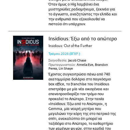
Όταν όμως ο Hig λαμβάνει ένα
μυστηριώδες ραδιομήνυμα, ξεκινάει για
το άγνωστο, αναζητώντας την ελπίδα και
την ανθρωπιά που εξακολουθεί να
πιστεύει ότι υπάρχουν.
Insidious: Έξω από το απώτερο
Insidious: Out of the Further
Τρόμου
2026
(ΕΓΧΡ.)
Σκηνοθεσία:
Jacob Chase
Πρωταγωνιστούν:
Amelia Eve, Brandon
Perea, Lin Shaye
Έχοντας συγκεντρώσει πάνω από 740
εκατομμύρια δολάρια στο παγκόσμιο
box office, το franchise του Insidious
επιστρέφει με μία νέα οικογένεια και
επαναπροσδιορίζει τον τρόμο που
προκαλεί το Απώτερο. Στην ταινία
«Insidious: Έξω από το Απώτερο», η
Gemma, μία νεαρή μητέρα που
μεγαλώνει την κόρη της στο πατρικό της
σπίτι, ανακαλύπτει ότι μπορεί να
ταξιδέψει στο Απώτερο, το καθαρτήριο
των χαμένων ψυχών, στην καρδιά του