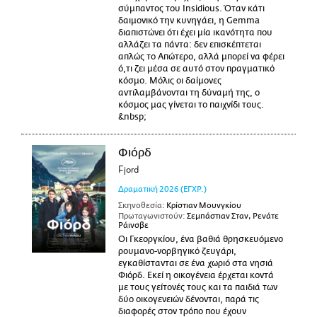
σύμπαντος του Insidious. Όταν κάτι
δαιμονικό την κυνηγάει, η Gemma
διαπιστώνει ότι έχει μία ικανότητα που
αλλάζει τα πάντα: δεν επισκέπτεται
απλώς το Απώτερο, αλλά μπορεί να φέρει
ό,τι ζει μέσα σε αυτό στον πραγματικό
κόσμο. Μόλις οι δαίμονες
αντιλαμβάνονται τη δύναμή της, ο
κόσμος μας γίνεται το παιχνίδι τους.
&nbsp;
Φιόρδ
Fjord
Δραματική
2026
(ΕΓΧΡ.)
Σκηνοθεσία:
Κρίστιαν Μουνγκίου
Πρωταγωνιστούν:
Σεμπάστιαν Σταν, Ρενάτε
Ράινσβε
Οι Γκεοργκίου, ένα βαθιά θρησκευόμενο
ρουμανο-νορβηγικό ζευγάρι,
εγκαθίστανται σε ένα χωριό στα νησιά
Φιόρδ. Εκεί η οικογένεια έρχεται κοντά
με τους γείτονές τους και τα παιδιά των
δύο οικογενειών δένονται, παρά τις
διαφορές στον τρόπο που έχουν