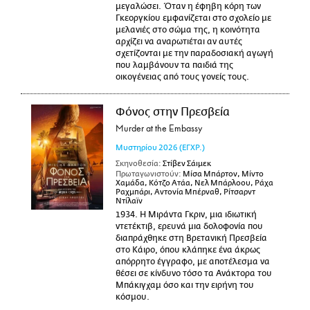
μεγαλώσει. Όταν η έφηβη κόρη των
Γκεοργκίου εμφανίζεται στο σχολείο με
μελανιές στο σώμα της, η κοινότητα
αρχίζει να αναρωτιέται αν αυτές
σχετίζονται με την παραδοσιακή αγωγή
που λαμβάνουν τα παιδιά της
οικογένειας από τους γονείς τους.
Φόνος στην Πρεσβεία
Murder at the Embassy
Μυστηρίου
2026
(ΕΓΧΡ.)
Σκηνοθεσία:
Στίβεν Σάιμεκ
Πρωταγωνιστούν:
Μίσα Μπάρτον, Μίντο
Χαμάδα, Κότζο Ατάα, Νελ Μπάρλοου, Ράχα
Ραχμπάρι, Αντονία Μπέρναθ, Ρίτσαρντ
Ντίλαϊν
1934. Η Μιράντα Γκριν, μια ιδιωτική
ντετέκτιβ, ερευνά μια δολοφονία που
διαπράχθηκε στη Βρετανική Πρεσβεία
στο Κάιρο, όπου κλάπηκε ένα άκρως
απόρρητο έγγραφο, με αποτέλεσμα να
θέσει σε κίνδυνο τόσο τα Ανάκτορα του
Μπάκιγχαμ όσο και την ειρήνη του
κόσμου.