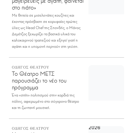
μαγειρεύεις με αγάπη, φαίνεται
στο πιάτο»
Με θητεία σε μισελενάτες κουζίνες και
έχοντας πρόσβαση σε κορυφαίες πρώτες
ύλες ως Head Chef της Σπονδής, ο Μάνος
Δεμέτζος ξεχωρίζει τα βασικά υλικά του
καλοκαιρινού τραπεζιού και εξηγεί γιατί η
αγάπη και η υπομονή περνούν στη γεύση.
ΟΔΗΓΟΣ ΘΕΑΤΡΟΥ
Το Θέατρο ΜΕΤΣ
παρουσιάζει το νέο του
πρόγραμμα
Ένα «σπίτι» πολιτισμού στην καρδιά της
πόλης, αφιερωμένο στο σύγχρονο θέατρο
και τη ζωντανή μουσική.
ΟΔΗΓΟΣ ΘΕΑΤΡΟΥ