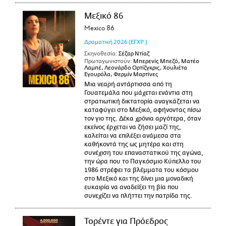
Μεξικό 86
Mexico 86
Δραματική
2026
(ΕΓΧΡ.)
Σκηνοθεσία:
Σέζαρ Ντίαζ
Πρωταγωνιστούν:
Μπερενίς Μπεζό, Ματέο
Λαμπέ, Λεονάρδο Ορτίζγκρις, Χουλιέτα
Εγουρόλα, Φερμίν Μαρτίνες
Μια νεαρή αντάρτισσα από τη
Γουατεμάλα που μάχεται ενάντια στη
στρατιωτική δικτατορία αναγκάζεται να
καταφύγει στο Μεξικό, αφήνοντας πίσω
τον γιο της. Δέκα χρόνια αργότερα, όταν
εκείνος έρχεται να ζήσει μαζί της,
καλείται να επιλέξει ανάμεσα στα
καθήκοντά της ως μητέρα και στη
συνέχιση του επαναστατικού της αγώνα,
την ώρα που το Παγκόσμιο Κύπελλο του
1986 στρέφει τα βλέμματα του κόσμου
στο Μεξικό και της δίνει μια μοναδική
ευκαιρία να αναδείξει τη βία που
συνεχίζει να πλήττει την πατρίδα της.
Τορέντε για Πρόεδρος