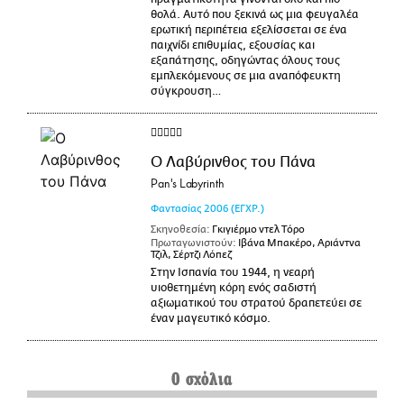
θολά. Αυτό που ξεκινά ως μια φευγαλέα
ερωτική περιπέτεια εξελίσσεται σε ένα
παιχνίδι επιθυμίας, εξουσίας και
εξαπάτησης, οδηγώντας όλους τους
εμπλεκόμενους σε μια αναπόφευκτη
σύγκρουση…
Ο Λαβύρινθος του Πάνα
Pan's Labyrinth
Φαντασίας
2006
(ΕΓΧΡ.)
Σκηνοθεσία:
Γκιγιέρμο ντελ Τόρο
Πρωταγωνιστούν:
Ιβάνα Μπακέρο, Αριάντνα
Τζιλ, Σέρτζι Λόπεζ
Στην Ισπανία του 1944, η νεαρή
υιοθετημένη κόρη ενός σαδιστή
αξιωματικού του στρατού δραπετεύει σε
έναν μαγευτικό κόσμο.
0 σχόλια