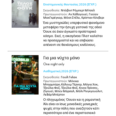
Επιστημονικής Φαντασίας
2026
(ΕΓΧΡ.)
Σκηνοθεσία:
Ντέιβιντ Ρόμπερτ Μίτσελ
Πρωταγωνιστούν:
Αν Χάθαγουεϊ, Γιούαν
ΜακΓκρέγκορ, Μέισι Στέλα, Κρίστιαν Κόνβερι
Ένα μυστηριώδες υπερφυσικό φαινόμενο
μεταφέρει την ήσυχη γειτονιά της οδού
Όουκ σε έναν άγνωστο προϊστορικό
κόσμο. Εκεί, η οικογένεια Πλατ καλείται
να προσαρμοστεί και να επιβιώσει
απέναντι σε θανάσιμους κινδύνους.
Για μια νύχτα μόνο
One night only
Αισθηματική
2026
(ΕΓΧΡ.)
Σκηνοθεσία:
Γουίλ Γκλακ
Πρωταγωνιστούν:
Μόνικα
Μπαρμπάρο,Κάλουμ Τέρνερ, Μάγια Χοκ,
Τζούλια Φοξ, Τζούλια Φοξ, Κινγκ Πρίνσες,
Ζίγουεϊ, Μπεν Μάρσαλ, Μόλι Ρίνγκγουολντ,
ΛεΒάρ Μπέρτον
Ο πληγωμένος Όουεν και η ρομαντική
Άλι είναι οι ίσως μοναδικές μοναχικές
ψυχές στην πόλη που αναζητούν κάτι
περισσότερο από ένα περιστασιακό