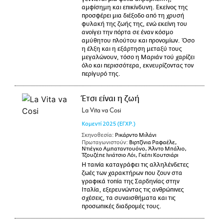
αμφίσημη και επικίνδυνη. Εκείνος της
προσφέρει μια διέξοδο από τη χρυσή
φυλακή της ζωής της, ενώ εκείνη του
ανοίγει την πόρτα σε έναν κόσμο
αμύθητου πλούτου και προνομίων. Όσο
η έλξη και η εξάρτηση μεταξύ τους
μεγαλώνουν, τόσο η Μαριάν τού χαρίζει
όλο και περισσότερα, εκνευρίζοντας τον
περίγυρό της.
Έτσι είναι η ζωή
La Vita va Cosi
Κομεντί
2025
(ΕΓΧΡ.)
Σκηνοθεσία:
Ρικάρντο Μιλάνι
Πρωταγωνιστούν:
Βιρτζίνια Ραφαέλε,
Ντιέγκο Αμπαταντουόνο, Άλντο Μπάλιο,
Τζουζέπε Ινιάτσιο Λόι, Γκέπι Κουτσιάρι
Η ταινία καταγράφει τις αλληλένδετες
ζωές των χαρακτήρων που ζουν στα
γραφικά τοπία της Σαρδηνίας στην
Ιταλία, εξερευνώντας τις ανθρώπινες
σχέσεις, τα συναισθήματα και τις
προσωπικές διαδρομές τους.