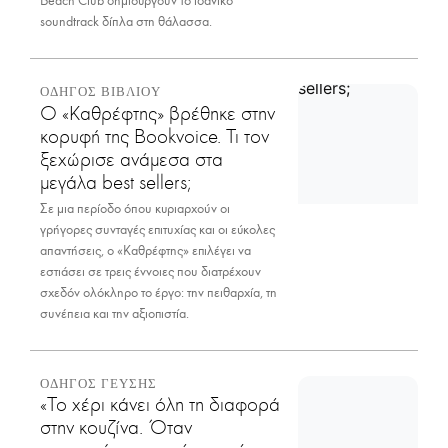
Beach Club δημιουργούν το ιδανικό
soundtrack δίπλα στη θάλασσα.
ΟΔΗΓΟΣ ΒΙΒΛΙΟΥ
Ο «Καθρέφτης» βρέθηκε στην
κορυφή της Bookvoice. Τι τον
ξεχώρισε ανάμεσα στα
μεγάλα best sellers;
Σε μια περίοδο όπου κυριαρχούν οι
γρήγορες συνταγές επιτυχίας και οι εύκολες
απαντήσεις, ο «Καθρέφτης» επιλέγει να
εστιάσει σε τρεις έννοιες που διατρέχουν
σχεδόν ολόκληρο το έργο: την πειθαρχία, τη
συνέπεια και την αξιοπιστία.
ΟΔΗΓΟΣ ΓΕΥΣΗΣ
«Το χέρι κάνει όλη τη διαφορά
στην κουζίνα. Όταν