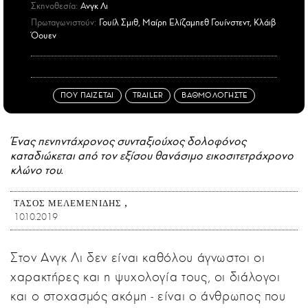
Σκηνοθεσία:
Ανγκ Λι
Πρωταγωνιστούν:
Γουίλ Σμιθ, Μαίρη Ελίζαμπεθ Γουίνστεντ, Κλάιβ
Όουεν
ΠΟΥ ΠΑΙΖΕΤΑΙ
TRAILER
ΒΑΘΜΟΛΟΓΗΣΤΕ
Ένας πενηντάχρονος συνταξιούχος δολοφόνος
καταδιώκεται από τον εξίσου θανάσιμο εικοσιτετράχρονο
κλώνο του.
ΤΆΣΟΣ ΜΕΛΕΜΕΝΊΔΗΣ
10.10.2019
Στον Ανγκ Λι δεν είναι καθόλου άγνωστοι οι
χαρακτήρες και η ψυχολογία τους, οι διάλογοι
και ο στοχασμός ακόμη ‒ είναι ο άνθρωπος που