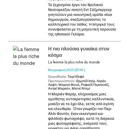
Τα ξεχασμένα έργα του θρυλικού
Νεοϋορκέζου ποιητή Εντ Σάξμπεργκερ
γοητεύουν μια εκκεντρική ομάδα νέων
δημιουργών, αναζωπυρώνοντας το
καλλιτεχνικό του πάθος. Η ίντριγκά τους
συνυφαίνεται με τη μαγευτική παρουσία
της ηθοποιού Γκλόρια.
Η πιο πλούσια γυναίκα στον
κόσμο
La femme la plus riche du monde
Βιογραφική
2025
(ΕΓΧΡ.)
Σκηνοθεσία:
Τιερί Κλιφά
Πρωταγωνιστούν:
Ιζαμπέλ Ιπέρ, Λοράν
Λαφίτ, Μαρινά Φουά, Ραφαέλ Περσονάζ,
Αντρέ Μαρκόν, Ματιέ Ντεμί
Η Μαριάν Φαρέρ, κληρονόμος μιας
αμύθητης αυτοκρατορίας καλλυντικών,
μοιάζει να τα έχει όλα, εκτός από αγάπη
και ελευθερία. Όταν γνωρίζει τον Πιερ-
Αλέν Φαντέν, έναν εκκεντρικό και
φιλόδοξο φωτογράφο, κατά τη διάρκεια
μιας φωτογράφισης, ανάμεσά τους
γεννιέται μια φιλία απρόβλεπτη,