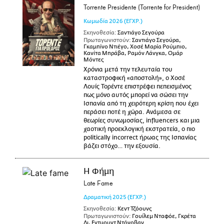
Torrente Presidente (Torrente for President)
Κωμωδία
2026
(ΕΓΧΡ.)
Σκηνοθεσία:
Σαντιάγο Σεγούρα
Πρωταγωνιστούν:
Σαντιάγο Σεγούρα,
Γκαμπίνο Ντιέγο, Χοσέ Μαρία Ρούμπιο,
Κανίτα Μπράβα, Ραμόν Λάνγκα, Ομάρ
Μόντες
Χρόνια μετά την τελευταία του
καταστροφική «αποστολή», ο Χοσέ
Λουίς Τορέντε επιστρέφει πεπεισμένος
πως μόνο αυτός μπορεί να σώσει την
Ισπανία από τη χειρότερη κρίση που έχει
περάσει ποτέ η χώρα. Ανάμεσα σε
θεωρίες συνωμοσίας, influencers και μια
χαοτική προεκλογική εκστρατεία, ο πιο
politically incorrect ήρωας της Ισπανίας
βάζει στόχο… την εξουσία.
Η Φήμη
Late Fame
Δραματική
2025
(ΕΓΧΡ.)
Σκηνοθεσία:
Κεντ Τζόουνς
Πρωταγωνιστούν:
Γουίλεμ Νταφόε, Γκρέτα
Λι, Εντμουντ Ντόνοβαν