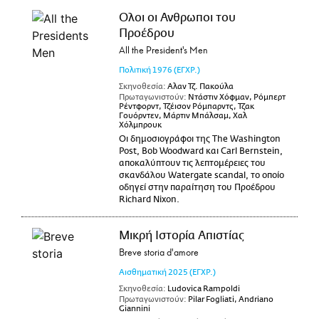
Ολοι οι Ανθρωποι του
Προέδρου
All the President's Men
Πολιτική
1976
(ΕΓΧΡ.)
Σκηνοθεσία:
Αλαν Τζ. Πακούλα
Πρωταγωνιστούν:
Ντάστιν Χόφμαν, Ρόμπερτ
Ρέντφορντ, Τζέισον Ρόμπαρντς, Τζακ
Γουόρντεν, Μάρτιν Μπάλσαμ, Χαλ
Χόλμπρουκ
Οι δημοσιογράφοι της The Washington
Post, Bob Woodward και Carl Bernstein,
αποκαλύπτουν τις λεπτομέρειες του
σκανδάλου Watergate scandal, το οποίο
οδηγεί στην παραίτηση του Προέδρου
Richard Nixon.
Μικρή Ιστορία Απιστίας
Breve storia d'amore
Αισθηματική
2025
(ΕΓΧΡ.)
Σκηνοθεσία:
Ludovica Rampoldi
Πρωταγωνιστούν:
Pilar Fogliati, Andriano
Giannini