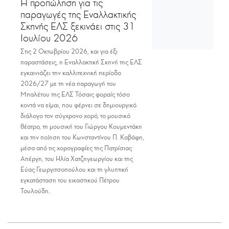
Η προπώληση για τις
παραγωγές της Εναλλακτικής
Σκηνής ΕΛΣ ξεκινάει στις 31
Ιουλίου 2026
Στις 2 Οκτωβρίου 2026, και για έξι
παραστάσεις, η Εναλλακτική Σκηνή της ΕΛΣ
εγκαινιάζει την καλλιτεχνική περίοδο
2026/27 με τη νέα παραγωγή του
Μπαλέτου της ΕΛΣ Τόσαις φοραίς τόσο
κοντά να είμαι, που φέρνει σε δημιουργικό
διάλογο τον σύγχρονο χορό, το μουσικό
θέατρο, τη μουσική του Γιώργου Κουμεντάκη
και την ποίηση του Κωνσταντίνου Π. Καβάφη,
μέσα από τις χορογραφίες της Πατρίσιας
Απέργη, του Ηλία Χατζηγεωργίου και της
Εύας Γεωργιτσοπούλου και τη γλυπτική
εγκατάσταση του εικαστικού Πέτρου
Τουλούδη.