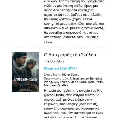
ειδύλλιο. Από τη στιγμή που γνωρίζονται
νιώθουν μια έντονη σπίθα, όμως μια
σειρά από ατοπήματα και τυχαία
περιστατικά τους βάζουν σε μπελάδες
που τους κρατούν χώρια. Σε ένα
κυνηγητό μέσα στην πόλη, που μία του
απομακρύνει και μία τους φέρνει κοντά,
θα συνειδητοποιήσουν ότι αυτό που
αναζητούν βρίσκεται ακριβώς δίπλα
τους.
Ο Αστερισμός του Σκύλου
The Dog Stars
Περιπέτεια
2026
(ΕΓΧΡ.)
Σκηνοθεσία:
Ridley Scott
Πρωταγωνιστούν:
Allison Janney, Benedict
Wong, Guy Pearce, Jacob Elordi, Josh Brolin,
Margaret Qualley
Η ταινία αφηγείται την ιστορία του Hig
(Jacob Elordi), ενός νεαρού πιλότου ο
οποίος, μαζί με έναν ειδικό στην
επιβίωση, τον Bangley (Josh Brolin),
έχουν δημιουργήσει ένα λειτουργικό
αλλά απομονωμένο καταφύγιο σε έναν
σκληρό μετα-αποκαλυπτικό κόσμο.