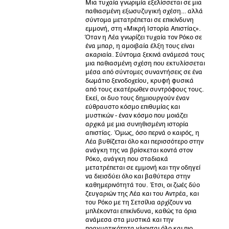
Μια τυχαία γνωριμία εξελίσσεται σε μια
παθιασμένη εξωσυζυγική σχέση… αλλά
σύντομα μετατρέπεται σε επικίνδυνη
εμμονή, στη «Μικρή Ιστορία Απιστίας».
Όταν η Λέα γνωρίζει τυχαία τον Ρόκο σε
ένα μπαρ, η αμοιβαία έλξη τους είναι
ακαριαία. Σύντομα ξεκινά ανάμεσά τους
μια παθιασμένη σχέση που εκτυλίσσεται
μέσα από σύντομες συναντήσεις σε ένα
δωμάτιο ξενοδοχείου, κρυφή φυσικά
από τους εκατέρωθεν συντρόφους τους.
Εκεί, οι δυο τους δημιουργούν έναν
εύθραυστο κόσμο επιθυμίας και
μυστικών - έναν κόσμο που μοιάζει
αρχικά με μια συνηθισμένη ιστορία
απιστίας. Όμως, όσο περνά ο καιρός, η
Λέα βυθίζεται όλο και περισσότερο στην
ανάγκη της να βρίσκεται κοντά στον
Ρόκο, ανάγκη που σταδιακά
μετατρέπεται σε εμμονή και την οδηγεί
να διεισδύει όλο και βαθύτερα στην
καθημερινότητά του. Έτσι, οι ζωές δύο
ζευγαριών της Λέα και του Αντρέα, και
του Ρόκο με τη Σετσίλια αρχίζουν να
μπλέκονται επικίνδυνα, καθώς τα όρια
ανάμεσα στα μυστικά και την
πραγματικότητα γίνονται όλο και πιο