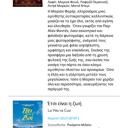
Λαφίτ, Μαρινά Φουά, Ραφαέλ Περσονάζ,
Αντρέ Μαρκόν, Ματιέ Ντεμί
Η Μαριάν Φαρέρ, κληρονόμος μιας
αμύθητης αυτοκρατορίας καλλυντικών,
μοιάζει να τα έχει όλα, εκτός από αγάπη
και ελευθερία. Όταν γνωρίζει τον Πιερ-
Αλέν Φαντέν, έναν εκκεντρικό και
φιλόδοξο φωτογράφο, κατά τη διάρκεια
μιας φωτογράφισης, ανάμεσά τους
γεννιέται μια φιλία απρόβλεπτη,
αμφίσημη και επικίνδυνη. Εκείνος της
προσφέρει μια διέξοδο από τη χρυσή
φυλακή της ζωής της, ενώ εκείνη του
ανοίγει την πόρτα σε έναν κόσμο
αμύθητου πλούτου και προνομίων. Όσο
η έλξη και η εξάρτηση μεταξύ τους
μεγαλώνουν, τόσο η Μαριάν τού χαρίζει
όλο και περισσότερα, εκνευρίζοντας τον
περίγυρό της.
Έτσι είναι η ζωή
La Vita va Cosi
Κομεντί
2025
(ΕΓΧΡ.)
Σκηνοθεσία:
Ρικάρντο Μιλάνι