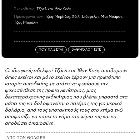
Σκηνοθεσία:
Τζόελ και Ίθαν Κοέν
Πρωταγωνιστούν:
Τζεφ Μπρίτζες, Χάιλι Στάνφελντ, Ματ Ντέιμον,
Τζος Μπρόλιν
ΠΟΥ ΠΑΙΖΕΤΑΙ
ΒΑΘΜΟΛΟΓΗΣΤΕ
Οι ιδιοφυείς αδελφοί Τζόελ και Ίθαν Κοέν, αποδομούν
όπως εκείνοι και μόνο εκείνοι ξέρουν μια πρωτότυπη
ιστορία αυτοδικίας, με στόχο να φωτίσουν την
ψυχοσύνθεση της πρωταγωνίστριας, μιας
δεκατετράχρονης εκδικήτριας που βλέπει μπροστά στα
μάτια της να δολοφονείται ο πατέρας της για μερικά
δολάρια, από τους υποτακτικούς τους στο κτήμα ενώ
αποφασίζει να πάρει το νόμο στα χέρια της και να
αποδώσει δικαιοσύνη.
ΑΠΟ ΤΟΝ ΘΟΔΩΡΗ