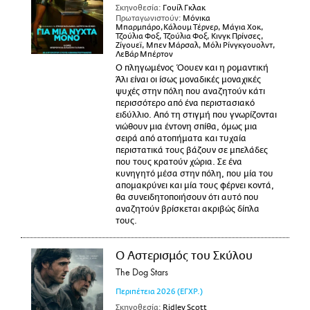
Σκηνοθεσία:
Γουίλ Γκλακ
Πρωταγωνιστούν:
Μόνικα
Μπαρμπάρο,Κάλουμ Τέρνερ, Μάγια Χοκ,
Τζούλια Φοξ, Τζούλια Φοξ, Κινγκ Πρίνσες,
Ζίγουεϊ, Μπεν Μάρσαλ, Μόλι Ρίνγκγουολντ,
ΛεΒάρ Μπέρτον
Ο πληγωμένος Όουεν και η ρομαντική
Άλι είναι οι ίσως μοναδικές μοναχικές
ψυχές στην πόλη που αναζητούν κάτι
περισσότερο από ένα περιστασιακό
ειδύλλιο. Από τη στιγμή που γνωρίζονται
νιώθουν μια έντονη σπίθα, όμως μια
σειρά από ατοπήματα και τυχαία
περιστατικά τους βάζουν σε μπελάδες
που τους κρατούν χώρια. Σε ένα
κυνηγητό μέσα στην πόλη, που μία του
απομακρύνει και μία τους φέρνει κοντά,
θα συνειδητοποιήσουν ότι αυτό που
αναζητούν βρίσκεται ακριβώς δίπλα
τους.
Ο Αστερισμός του Σκύλου
The Dog Stars
Περιπέτεια
2026
(ΕΓΧΡ.)
Σκηνοθεσία:
Ridley Scott