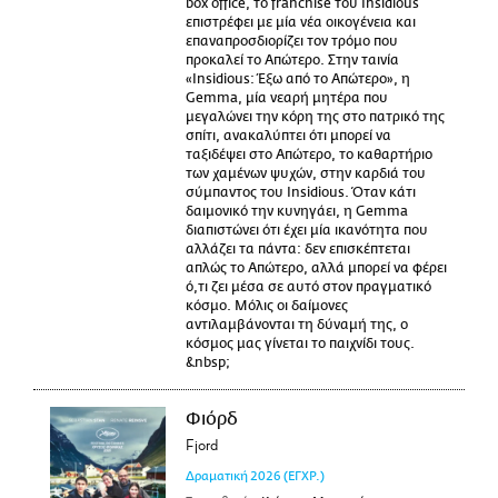
box office, το franchise του Insidious
επιστρέφει με μία νέα οικογένεια και
επαναπροσδιορίζει τον τρόμο που
προκαλεί το Απώτερο. Στην ταινία
«Insidious: Έξω από το Απώτερο», η
Gemma, μία νεαρή μητέρα που
μεγαλώνει την κόρη της στο πατρικό της
σπίτι, ανακαλύπτει ότι μπορεί να
ταξιδέψει στο Απώτερο, το καθαρτήριο
των χαμένων ψυχών, στην καρδιά του
σύμπαντος του Insidious. Όταν κάτι
δαιμονικό την κυνηγάει, η Gemma
διαπιστώνει ότι έχει μία ικανότητα που
αλλάζει τα πάντα: δεν επισκέπτεται
απλώς το Απώτερο, αλλά μπορεί να φέρει
ό,τι ζει μέσα σε αυτό στον πραγματικό
κόσμο. Μόλις οι δαίμονες
αντιλαμβάνονται τη δύναμή της, ο
κόσμος μας γίνεται το παιχνίδι τους.
&nbsp;
Φιόρδ
Fjord
Δραματική
2026
(ΕΓΧΡ.)