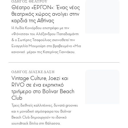
ΟΔΗΓΟΣ ΘΕΑΤΡΟΥ
Θέατρο «ΕΡΓΟΝ»: Ένας νέος
θεατρικός χώρος ανοίγει στην
καρδιά της Αθήνας
Η Λυδία Κονιόρδου επιστρέφει με την
«Φόνισσα» του Αλέξανδρου Παπαδιαμάντη
& ο Σωτήρης Τσαφούλιας σκηνοθετεί την
Ευαγγελία Μουμούρη στο βραβευμένο «Μια
κανονική μέρα» της Κατερίνας Γιαννάκου.
ΟΔΗΓΟΣ ΔΙΑΣΚΕΔΑΣΗ
Vintage Culture, Joezi και
RIVO σε ένα εκρηκτικό
τριήμερο στο Bolivar Beach
Club
Τρεις διεθνείς καλλιτέχνες, δυνατά grooves
και η μοναδική ατμόσφαιρα του Bolivar
Beach Club δημιουργούν το ιδανικό
soundtrack δίπλα στη θάλασσα.