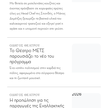
Με θητεία σε μισελενάτες κουζίνες και
έχοντας πρόσβαση σε κορυφαίες πρώτες
ύλες ως Head Chef της Σπονδής, ο Μάνος
Δεμέτζος ξεχωρίζει τα βασικά υλικά του
καλοκαιρινού τραπεζιού και εξηγεί γιατί η
αγάπη και η υπομονή περνούν στη γεύση.
ΟΔΗΓΟΣ ΘΕΑΤΡΟΥ
Το Θέατρο ΜΕΤΣ
παρουσιάζει το νέο του
πρόγραμμα
Ένα «σπίτι» πολιτισμού στην καρδιά της
πόλης, αφιερωμένο στο σύγχρονο θέατρο
και τη ζωντανή μουσική.
ΟΔΗΓΟΣ ΘΕΑΤΡΟΥ
Η προπώληση για τις
παραγωγές της Εναλλακτικής