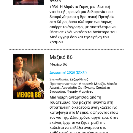
Ντίλαϊν
1934. Η Μιράντα Γκριν, μια ιδιωτική
ντετέκτιβ, ερευνά μια δολοφονία που
διαπράχθηκε στη Βρετανική Πρεσβεία
στο Κάιρο, όπου κλάπηκε ένα άκρως
απόρρητο έγγραφο, με αποτέλεσμα να
θέσει σε κίνδυνο τόσο τα Ανάκτορα του
Μπάκιγχαμ όσο και την ειρήνη του
κόσμου.
Μεξικό 86
Mexico 86
Δραματική
2026
(ΕΓΧΡ.)
Σκηνοθεσία:
Σέζαρ Ντίαζ
Πρωταγωνιστούν:
Μπερενίς Μπεζό, Ματέο
Λαμπέ, Λεονάρδο Ορτίζγκρις, Χουλιέτα
Εγουρόλα, Φερμίν Μαρτίνες
Μια νεαρή αντάρτισσα από τη
Γουατεμάλα που μάχεται ενάντια στη
στρατιωτική δικτατορία αναγκάζεται να
καταφύγει στο Μεξικό, αφήνοντας πίσω
τον γιο της. Δέκα χρόνια αργότερα, όταν
εκείνος έρχεται να ζήσει μαζί της,
καλείται να επιλέξει ανάμεσα στα
καθήκοντά της ως μητέρα και στη