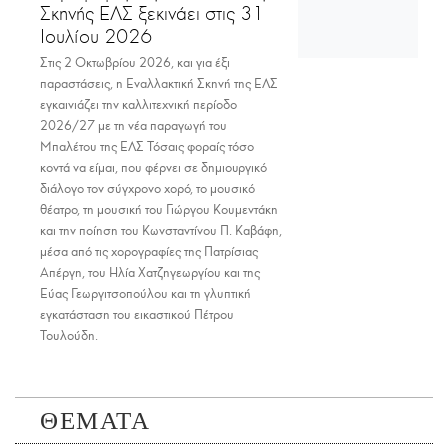
Σκηνής ΕΛΣ ξεκινάει στις 31
Ιουλίου 2026
Στις 2 Οκτωβρίου 2026, και για έξι
παραστάσεις, η Εναλλακτική Σκηνή της ΕΛΣ
εγκαινιάζει την καλλιτεχνική περίοδο
2026/27 με τη νέα παραγωγή του
Μπαλέτου της ΕΛΣ Τόσαις φοραίς τόσο
κοντά να είμαι, που φέρνει σε δημιουργικό
διάλογο τον σύγχρονο χορό, το μουσικό
θέατρο, τη μουσική του Γιώργου Κουμεντάκη
και την ποίηση του Κωνσταντίνου Π. Καβάφη,
μέσα από τις χορογραφίες της Πατρίσιας
Απέργη, του Ηλία Χατζηγεωργίου και της
Εύας Γεωργιτσοπούλου και τη γλυπτική
εγκατάσταση του εικαστικού Πέτρου
Τουλούδη.
ΘΕΜΑΤΑ