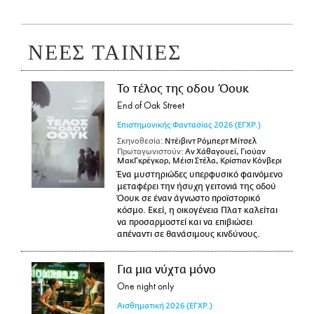
ΝΕΕΣ ΤΑΙΝΙΕΣ
Το τέλος της οδου Όουκ
End of Oak Street
Επιστημονικής Φαντασίας
2026
(ΕΓΧΡ.)
Σκηνοθεσία:
Ντέιβιντ Ρόμπερτ Μίτσελ
Πρωταγωνιστούν:
Αν Χάθαγουεϊ, Γιούαν
ΜακΓκρέγκορ, Μέισι Στέλα, Κρίστιαν Κόνβερι
Ένα μυστηριώδες υπερφυσικό φαινόμενο
μεταφέρει την ήσυχη γειτονιά της οδού
Όουκ σε έναν άγνωστο προϊστορικό
κόσμο. Εκεί, η οικογένεια Πλατ καλείται
να προσαρμοστεί και να επιβιώσει
απέναντι σε θανάσιμους κινδύνους.
Για μια νύχτα μόνο
One night only
Αισθηματική
2026
(ΕΓΧΡ.)