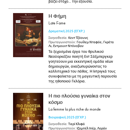
βάζει στόχο… την εξουσία.
Η Φήμη
Late Fame
Δραματική
2025
(ΕΓΧΡ.)
Σκηνοθεσία:
Κεντ Τζόουνς
Πρωταγωνιστούν:
Γουίλεμ Νταφόε, Γκρέτα
Λι, Εντμουντ Ντόνοβαν
Τα ξεχασμένα έργα του θρυλικού
Νεοϋορκέζου ποιητή Εντ Σάξμπεργκερ
γοητεύουν μια εκκεντρική ομάδα νέων
δημιουργών, αναζωπυρώνοντας το
καλλιτεχνικό του πάθος. Η ίντριγκά τους
συνυφαίνεται με τη μαγευτική παρουσία
της ηθοποιού Γκλόρια.
Η πιο πλούσια γυναίκα στον
κόσμο
La femme la plus riche du monde
Βιογραφική
2025
(ΕΓΧΡ.)
Σκηνοθεσία:
Τιερί Κλιφά
Πρωταγωνιστούν:
Ιζαμπέλ Ιπέρ, Λοράν