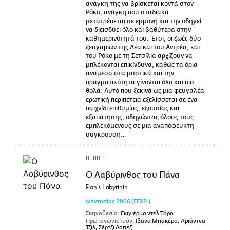
ανάγκη της να βρίσκεται κοντά στον
Ρόκο, ανάγκη που σταδιακά
μετατρέπεται σε εμμονή και την οδηγεί
να διεισδύει όλο και βαθύτερα στην
καθημερινότητά του. Έτσι, οι ζωές δύο
ζευγαριών της Λέα και του Αντρέα, και
του Ρόκο με τη Σετσίλια αρχίζουν να
μπλέκονται επικίνδυνα, καθώς τα όρια
ανάμεσα στα μυστικά και την
πραγματικότητα γίνονται όλο και πιο
θολά. Αυτό που ξεκινά ως μια φευγαλέα
ερωτική περιπέτεια εξελίσσεται σε ένα
παιχνίδι επιθυμίας, εξουσίας και
εξαπάτησης, οδηγώντας όλους τους
εμπλεκόμενους σε μια αναπόφευκτη
σύγκρουση…
Ο Λαβύρινθος του Πάνα
Pan's Labyrinth
Φαντασίας
2006
(ΕΓΧΡ.)
Σκηνοθεσία:
Γκιγιέρμο ντελ Τόρο
Πρωταγωνιστούν:
Ιβάνα Μπακέρο, Αριάντνα
Τζιλ, Σέρτζι Λόπεζ