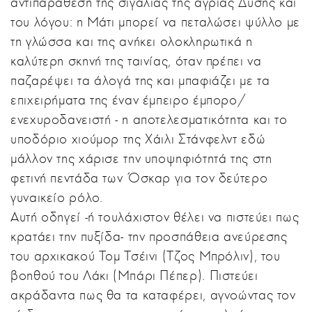
αντιπαράθεση της σιγαλιάς της άγριας Δύσης και
του λόγου: η Μάτι μπορεί να πεταλώσει ψύλλο με
τη γλώσσα και της ανήκει ολοκληρωτικά η
καλύτερη σκηνή της ταινίας, όταν πρέπει να
παζαρέψει τα άλογά της και μπαφιάζει με τα
επιχειρήματα της έναν έμπειρο έμπορο/
ενεχυροδανειστή - η αποτελεσματικότητα και το
υποδόριο χιούμορ της Χάιλι Στάνφελντ εδώ
μάλλον της χάρισε την υποψηφιότητά της στη
φετινή πεντάδα των Όσκαρ για τον δεύτερο
γυναικείο ρόλο.
Αυτή οδηγεί -ή τουλάχιστον θέλει να πιστεύει πως
κρατάει την πυξίδα- την προσπάθεια ανεύρεσης
του αρχικακού Τομ Τσέινι (Τζος Μπρόλιν), του
βοηθού του Λάκι (Μπάρι Πέπερ). Πιστεύει
ακράδαντα πως θα τα καταφέρει, αγνοώντας τον