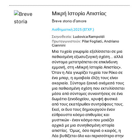
Μικρή Ιστορία Απιστίας
Breve storia d'amore
Αισθηματική
2025
(ΕΓΧΡ.)
Σκηνοθεσία:
Ludovica Rampoldi
Πρωταγωνιστούν:
Pilar Fogliati, Andriano
Giannini
Μια τυχαία γνωριμία εξελίσσεται σε μια
παθιασμένη εξωσυζυγική σχέση… αλλά
σύντομα μετατρέπεται σε επικίνδυνη
εμμονή, στη «Μικρή Ιστορία Απιστίας».
Όταν η Λέα γνωρίζει τυχαία τον Ρόκο σε
ένα μπαρ, η αμοιβαία έλξη τους είναι
ακαριαία. Σύντομα ξεκινά ανάμεσά τους
μια παθιασμένη σχέση που εκτυλίσσεται
μέσα από σύντομες συναντήσεις σε ένα
δωμάτιο ξενοδοχείου, κρυφή φυσικά
από τους εκατέρωθεν συντρόφους τους.
Εκεί, οι δυο τους δημιουργούν έναν
εύθραυστο κόσμο επιθυμίας και
μυστικών - έναν κόσμο που μοιάζει
αρχικά με μια συνηθισμένη ιστορία
απιστίας. Όμως, όσο περνά ο καιρός, η
Λέα βυθίζεται όλο και περισσότερο στην