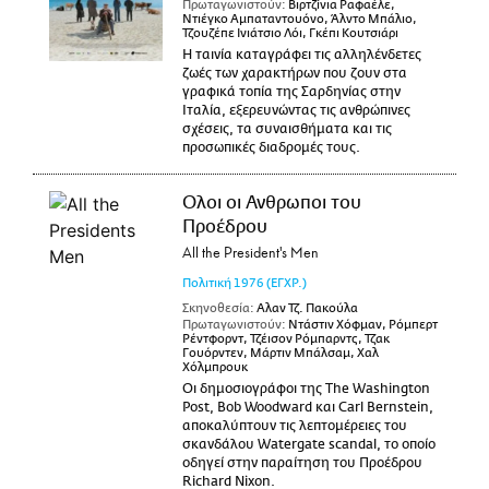
Πρωταγωνιστούν:
Βιρτζίνια Ραφαέλε,
Ντιέγκο Αμπαταντουόνο, Άλντο Μπάλιο,
Τζουζέπε Ινιάτσιο Λόι, Γκέπι Κουτσιάρι
Η ταινία καταγράφει τις αλληλένδετες
ζωές των χαρακτήρων που ζουν στα
γραφικά τοπία της Σαρδηνίας στην
Ιταλία, εξερευνώντας τις ανθρώπινες
σχέσεις, τα συναισθήματα και τις
προσωπικές διαδρομές τους.
Ολοι οι Ανθρωποι του
Προέδρου
All the President's Men
Πολιτική
1976
(ΕΓΧΡ.)
Σκηνοθεσία:
Αλαν Τζ. Πακούλα
Πρωταγωνιστούν:
Ντάστιν Χόφμαν, Ρόμπερτ
Ρέντφορντ, Τζέισον Ρόμπαρντς, Τζακ
Γουόρντεν, Μάρτιν Μπάλσαμ, Χαλ
Χόλμπρουκ
Οι δημοσιογράφοι της The Washington
Post, Bob Woodward και Carl Bernstein,
αποκαλύπτουν τις λεπτομέρειες του
σκανδάλου Watergate scandal, το οποίο
οδηγεί στην παραίτηση του Προέδρου
Richard Nixon.