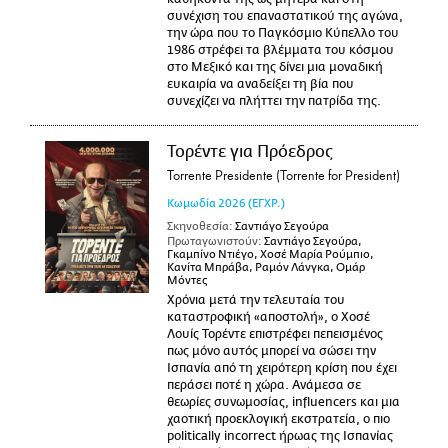
συνέχιση του επαναστατικού της αγώνα,
την ώρα που το Παγκόσμιο Κύπελλο του
1986 στρέφει τα βλέμματα του κόσμου
στο Μεξικό και της δίνει μια μοναδική
ευκαιρία να αναδείξει τη βία που
συνεχίζει να πλήττει την πατρίδα της.
Τορέντε για Πρόεδρος
Torrente Presidente (Torrente for President)
Κωμωδία
2026
(ΕΓΧΡ.)
Σκηνοθεσία:
Σαντιάγο Σεγούρα
Πρωταγωνιστούν:
Σαντιάγο Σεγούρα,
Γκαμπίνο Ντιέγο, Χοσέ Μαρία Ρούμπιο,
Κανίτα Μπράβα, Ραμόν Λάνγκα, Ομάρ
Μόντες
Χρόνια μετά την τελευταία του
καταστροφική «αποστολή», ο Χοσέ
Λουίς Τορέντε επιστρέφει πεπεισμένος
πως μόνο αυτός μπορεί να σώσει την
Ισπανία από τη χειρότερη κρίση που έχει
περάσει ποτέ η χώρα. Ανάμεσα σε
θεωρίες συνωμοσίας, influencers και μια
χαοτική προεκλογική εκστρατεία, ο πιο
politically incorrect ήρωας της Ισπανίας