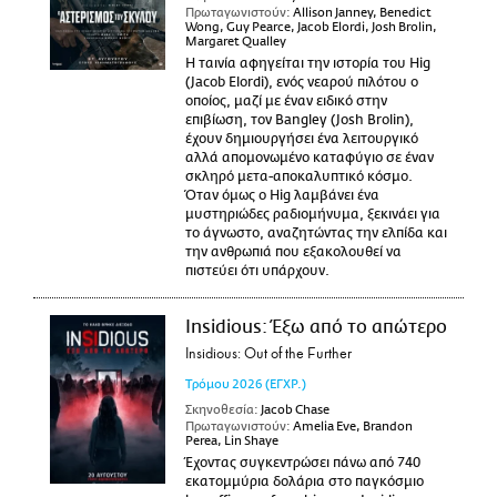
Πρωταγωνιστούν:
Allison Janney, Benedict
Wong, Guy Pearce, Jacob Elordi, Josh Brolin,
Margaret Qualley
Η ταινία αφηγείται την ιστορία του Hig
(Jacob Elordi), ενός νεαρού πιλότου ο
οποίος, μαζί με έναν ειδικό στην
επιβίωση, τον Bangley (Josh Brolin),
έχουν δημιουργήσει ένα λειτουργικό
αλλά απομονωμένο καταφύγιο σε έναν
σκληρό μετα-αποκαλυπτικό κόσμο.
Όταν όμως ο Hig λαμβάνει ένα
μυστηριώδες ραδιομήνυμα, ξεκινάει για
το άγνωστο, αναζητώντας την ελπίδα και
την ανθρωπιά που εξακολουθεί να
πιστεύει ότι υπάρχουν.
Insidious: Έξω από το απώτερο
Insidious: Out of the Further
Τρόμου
2026
(ΕΓΧΡ.)
Σκηνοθεσία:
Jacob Chase
Πρωταγωνιστούν:
Amelia Eve, Brandon
Perea, Lin Shaye
Έχοντας συγκεντρώσει πάνω από 740
εκατομμύρια δολάρια στο παγκόσμιο