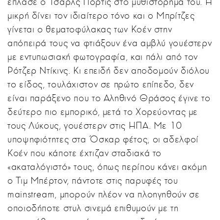
έπλασε ο Τσαρλς Πόρτις στο μυθιστόρημά του. Η
μικρή δίνει τον ιδιαίτερο τόνο και ο Μπρίτζες
γίνεται ο θεματοφύλακας των Κοέν στην
απόπειρά τους να φτιάξουν ένα αμβλύ γουέστερν
με εντυπωσιακή φωτογραφία, και πάλι από τον
Ρότζερ Ντίκινς. Κι επειδή δεν αποδομούν διόλου
το είδος, τουλάχιστον σε πρώτο επίπεδο, δεν
είναι παράξενο που το Αληθινό Θράσος έγινε το
δεύτερο πιο εμπορικό, μετά το Χορεύοντας με
τους Λύκους, γουέστερν στις ΗΠΑ. Με 10
υποψηφιότητες στα Όσκαρ φέτος, οι αδελφοί
Κοέν που κάποτε έχτιζαν σταδιακά το
«ακαταλόγιστό» τους, όπως περίπου κάνει ακόμη
ο Τιμ Μπέρτον, πάντοτε στις παρυφές του
mainstream, μπορούν πλέον να πλοηγηθούν σε
οποιοδήποτε στυλ σινεμά επιθυμούν με τη