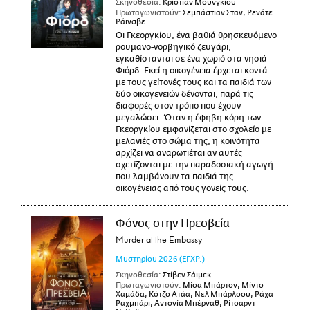
Σκηνοθεσία:
Κρίστιαν Μουνγκίου
Πρωταγωνιστούν:
Σεμπάστιαν Σταν, Ρενάτε
Ράινσβε
Οι Γκεοργκίου, ένα βαθιά θρησκευόμενο
ρουμανο-νορβηγικό ζευγάρι,
εγκαθίστανται σε ένα χωριό στα νησιά
Φιόρδ. Εκεί η οικογένεια έρχεται κοντά
με τους γείτονές τους και τα παιδιά των
δύο οικογενειών δένονται, παρά τις
διαφορές στον τρόπο που έχουν
μεγαλώσει. Όταν η έφηβη κόρη των
Γκεοργκίου εμφανίζεται στο σχολείο με
μελανιές στο σώμα της, η κοινότητα
αρχίζει να αναρωτιέται αν αυτές
σχετίζονται με την παραδοσιακή αγωγή
που λαμβάνουν τα παιδιά της
οικογένειας από τους γονείς τους.
Φόνος στην Πρεσβεία
Murder at the Embassy
Μυστηρίου
2026
(ΕΓΧΡ.)
Σκηνοθεσία:
Στίβεν Σάιμεκ
Πρωταγωνιστούν:
Μίσα Μπάρτον, Μίντο
Χαμάδα, Κότζο Ατάα, Νελ Μπάρλοου, Ράχα
Ραχμπάρι, Αντονία Μπέρναθ, Ρίτσαρντ