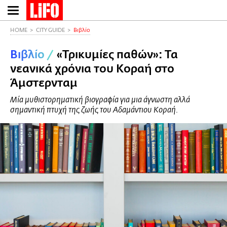
Παράκαμψη
προς
το
HOME
CITY GUIDE
Βιβλίο
κυρίως
Βιβλίο
/
«Τρικυμίες παθών»: Τα
περιεχόμενο
νεανικά χρόνια του Κοραή στο
Άμστερνταμ
Μία µυθιστορηµατική βιογραφία για µια άγνωστη αλλά
σηµαντική πτυχή της ζωής του Αδαµάντιου Κοραή.