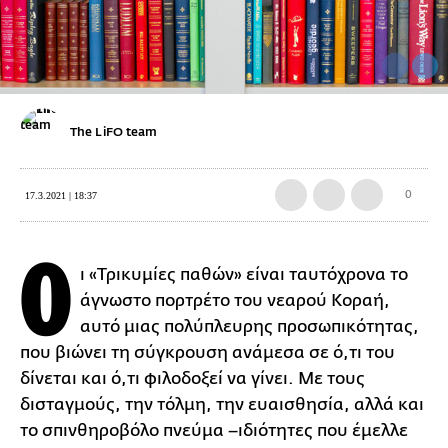
The LiFO team
0
17.3.2021 | 18:37
Ο
ι «Τρικυµίες παθών» είναι ταυτόχρονα το
άγνωστο πορτρέτο του νεαρού Κοραή,
αυτό µιας πολύπλευρης προσωπικότητας,
που βιώνει τη σύγκρουση ανάµεσα σε ό,τι του
δίνεται και ό,τι φιλοδοξεί να γίνει. Mε τους
δισταγµούς, την τόλµη, την ευαισθησία, αλλά και
το σπινθηροβόλο πνεύµα –ιδιότητες που έµελλε