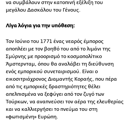
να συµβάλουν στην κατοπινή εξέλιξη του
µεγάλου ∆ασκάλου του Γένους.
Λίγα λόγια για την υπόθεση:
Τον Ιούνιο του 1771 ένας νεαρός έµπορος
αποπλέει µε τον βοηθό του από το λιµάνι της
Σµύρνης µε προορισµό το κοσµοπολίτικο
Άµστερνταµ, όπου θα αναλάβει τη διεύθυνση
ενός εµπορικού συνεταιρισµού. Είναι ο
εικοσιτριάχρονος ∆ιαµαντής Κοραής, που πέρα
από τις εµπορικές δραστηριότητες θέλει
απελπισµένα να ξεφύγει από τον ζυγό των
Τούρκων, να αναπνεύσει τον αέρα της ελευθερίας
και να καλλιεργήσει το πνεύµα του στη
«φωτισµένη» Ευρώπη.