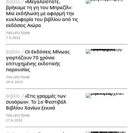
Βιβλίο /
«Μεγαλειότατε,
βρήκαμε τη γη του Μπραζίλ»:
Μια εκδήλωση με αφορμή την
κυκλοφορία του βιβλίου από τις
εκδόσεις Αιώρα
THE LIFO TEAM
7.9.2022
Βιβλίο /
Οι Εκδόσεις Μίνωας
γιορτάζουν 70 χρόνια
επιτυχημένης εκδοτικής
παρουσίας
THE LIFO TEAM
29.6.2022
Βιβλίο /
«Στις γραμμές των
συνόρων»: Το 1ο Φεστιβάλ
Βιβλίου Χανίων ξεκινά
THE LIFO TEAM
17.6.2022