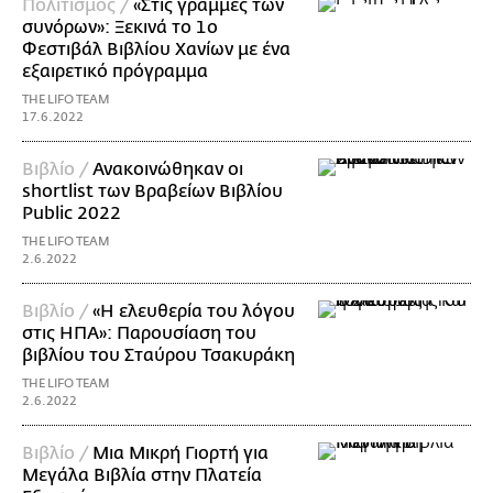
Πολιτισμός /
«Στις γραμμές των
συνόρων»: Ξεκινά το 1ο
Φεστιβάλ Βιβλίου Χανίων με ένα
εξαιρετικό πρόγραμμα
THE LIFO TEAM
17.6.2022
Βιβλίο /
Ανακοινώθηκαν οι
shortlist των Βραβείων Βιβλίου
Public 2022
THE LIFO TEAM
2.6.2022
Βιβλίο /
«Η ελευθερία του λόγου
στις ΗΠΑ»: Παρουσίαση του
βιβλίου του Σταύρου Τσακυράκη
THE LIFO TEAM
2.6.2022
Βιβλίο /
Μια Μικρή Γιορτή για
Μεγάλα Βιβλία στην Πλατεία