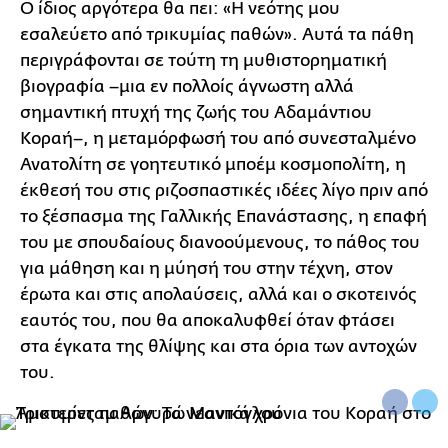
Ο ίδιος αργότερα θα πει: «Η νεότης µου
εσαλεύετο από τρικυµίας παθών». Αυτά τα πάθη
περιγράφονται σε τούτη τη µυθιστορηµατική
βιογραφία –µια εν πολλοίς άγνωστη αλλά
σηµαντική πτυχή της ζωής του Αδαµάντιου
Κοραή–, η µεταµόρφωσή του από συνεσταλµένο
Ανατολίτη σε γοητευτικό µποέµ κοσµοπολίτη, η
έκθεσή του στις ριζοσπαστικές ιδέες λίγο πριν από
το ξέσπασµα της Γαλλικής Επανάστασης, η επαφή
του µε σπουδαίους διανοούµενους, το πάθος του
για µάθηση και η µύησή του στην τέχνη, στον
έρωτα και στις απολαύσεις, αλλά και ο σκοτεινός
εαυτός του, που θα αποκαλυφθεί όταν φτάσει
στα έγκατα της θλίψης και στα όρια των αντοχών
του.