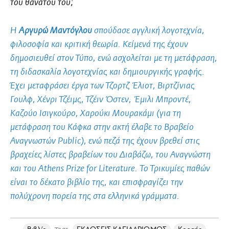
του θανάτου του;
Η
Αργυρώ Μαντόγλου
σπούδασε αγγλική λογοτεχνία,
φιλοσοφία και κριτική θεωρία. Κείµενά της έχουν
δηµοσιευθεί στον Τύπο, ενώ ασχολείται µε τη µετάφραση,
τη διδασκαλία λογοτεχνίας και δημιουργικής γραφής.
Έχει µεταφράσει έργα των Τζορτζ Έλιοτ, Βιρτζίνιας
Γουλφ, Χένρι Τζέιµς, Τζέιν Όστεν, Έµιλι Μπροντέ,
Καζούο Ισιγκούρο, Χαρούκι Μουρακάµι (για τη
µετάφραση του Κάφκα στην ακτή έλαβε το Βραβείο
Αναγνωστών Public), ενώ πεζά της έχουν βρεθεί στις
βραχείες λίστες βραβείων του ∆ιαβάζω, του Αναγνώστη
και του Athens Prize for Literature. Το Τρικυµίες παθών
είναι το δέκατο βιβλίο της, και επισφραγίζει την
πολύχρονη πορεία της στα ελληνικά γράµµατα.