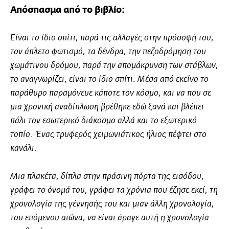
Απόσπασμα από το βιβλίο:
Είναι το ίδιο σπίτι, παρά τις αλλαγές στην πρόσοψή του,
τον άπλετο φωτισµό, τα δένδρα, την πεζοδρόµηση του
χωµάτινου δρόµου, παρά την αποµάκρυνση των στάβλων,
το αναγνωρίζει, είναι το ίδιο σπίτι. Μέσα από εκείνο το
παράθυρο παραµόνευε κάποτε τον κόσµο, και να που σε
µια χρονική αναδίπλωση βρέθηκε εδώ ξανά και βλέπει
πάλι τον εσωτερικό διάκοσµο αλλά και το εξωτερικό
τοπίο. Ένας τρυφερός χειµωνιάτικος ήλιος πέφτει στο
κανάλι.
Μια πλακέτα, δίπλα στην πράσινη πόρτα της εισόδου,
γράφει το όνοµά του, γράφει τα χρόνια που έζησε εκεί, τη
χρονολογία της γέννησής του και µιαν άλλη χρονολογία,
του επόµενου αιώνα, να είναι άραγε αυτή η χρονολογία