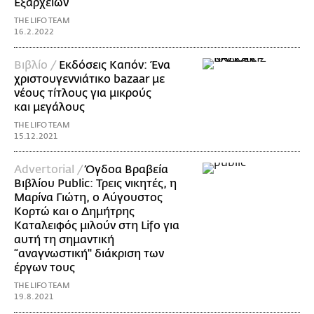
Εξαρχείων
THE LIFO TEAM
16.2.2022
Βιβλίο /
Εκδόσεις Καπόν: Ένα
χριστουγεννιάτικο bazaar με
νέους τίτλους για μικρούς
και μεγάλους
THE LIFO TEAM
15.12.2021
Advertorial /
Όγδοα Bραβεία
Βιβλίου Public: Τρεις νικητές, η
Μαρίνα Γιώτη, ο Αύγουστος
Κορτώ και ο Δημήτρης
Καταλειφός μιλούν στη Lifo για
αυτή τη σημαντική
“αναγνωστική" διάκριση των
έργων τους
THE LIFO TEAM
19.8.2021