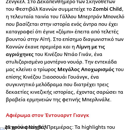
Ζένγκελ. Στο Δεκαπενθήμερο των Σκηνοθετών
του Φεστιβάλ Καννών συμμετείχε το
Zombi Child
,
η τελευταία ταινία του Γάλλου Μπερτράν Μπονελό
που βασίζεται στην ιστορία ενός άντρα που έχει
καταγραφεί ότι έγινε «ζόμπι» έπειτα από τελετές
βουντού στην Αϊτή. Στο επίσημο διαγωνιστικό των
Καννών έκανε πρεμιέρα και η
Λίμνη με τις
αγριόχηνες
του Κινέζου Ντιάο Γινάν, ένα
στυλιζαρισμένο μοντέρνο νουάρ. Την εντεκάδα
μας κλείνει ο τρίωρος
Μεγάλος Αποχωρισμός
του
επίσης Κινέζου Ξιαοσουάι Γουάνγκ, ένα
συγκινητικό μελόδραμα που διατρέχει τρεις
δεκαετίες κινεζικής ιστορίας, έχοντας σαρώσει τα
βραβεία ερμηνειών της φετινής Μπερλινάλε.
Αφιέρωμα στον Έντουαρντ Γιανγκ