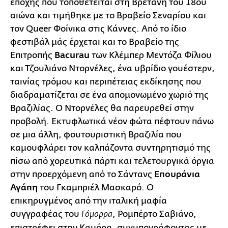
εποχής που τοποθετείται στη Βρετάνη του 18ου
αιώνα και τιμήθηκε με το Βραβείο Σεναρίου και
τον Queer Φοίνικα στις Κάννες. Από το ίδιο
φεστιβάλ μάς έρχεται και το Βραβείο της
Επιτροπής
Bacurau
των Κλέμπερ Μεντόζα Φίλιου
και Τζουλιάνο Ντορνέλες, ένα υβρίδιο γουέστερν,
ταινίας τρόμου και περιπέτειας εκδίκησης που
διαδραματίζεται σε ένα απομονωμένο χωριό της
Βραζιλίας. Ο Ντορνέλες θα παρευρεθεί στην
προβολή. Εκτυφλωτικά νέον φώτα πέφτουν πάνω
σε μια άλλη, φουτουριστική Βραζιλία που
καμουφλάρει τον καλπάζοντα συντηρητισμό της
πίσω από χορευτικά πάρτι και τελετουργικά όργια
στην προερχόμενη από το Σάντανς
Επουράνια
Αγάπη
του Γκαμπριέλ Μασκαρό. Ο
επικηρυγμένος από την ιταλική μαφία
συγγραφέας του
, Ρομπέρτο Σαβιάνο,
Γόμορρα
επιστρέφει στην Καμόρα, συνυπογράφοντας με