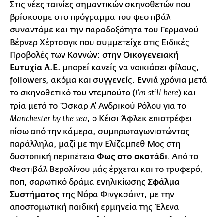
Στις νέες ταινίες σημαντικών σκηνοθετών που
βρίσκουμε στο πρόγραμμα του φεστιβάλ
συναντάμε και την παραδοξότητα του Γερμανού
Βέρνερ Χέρτσογκ που συμμετείχε στις Ειδικές
Προβολές των Καννών: στην
Οικογενειακή
Ευτυχία Α.Ε.
μπορεί κανείς να νοικιάσει φίλους,
followers, ακόμα και συγγενείς. Εννιά χρόνια μετά
το σκηνοθετικό του ντεμπούτο (
) και
I'm still here
τρία μετά το Όσκαρ Α' Ανδρικού Ρόλου για το
, ο Κέισι Άφλεκ επιστρέφει
Manchester by the sea
πίσω από την κάμερα, συμπρωταγωνιστώντας
παράλληλα, μαζί με την Ελίζαμπεθ Μος στη
δυστοπική περιπέτεια
Φως στο σκοτάδι
. Από το
Φεστιβάλ Βερολίνου μάς έρχεται και το τρυφερό,
ποπ, σαρωτικό δράμα ενηλικίωσης
Σφάλμα
Συστήματος
της Νόρα Φινγκσάιντ, με την
αποστομωτική παιδική ερμηνεία της Έλενα