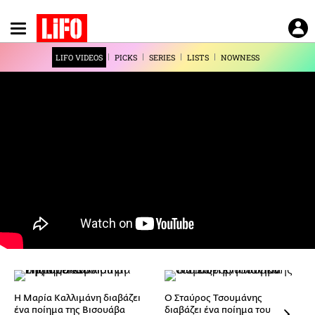
Παράκαμψη
προς
το
LIFO VIDEOS
PICKS
SERIES
LISTS
NOWNESS
κυρίως
περιεχόμενο
Η Μαρία Καλλιμάνη διαβάζει
Ο Σταύρος Τσουμάνης
ένα ποίημα της Βισουάβα
διαβάζει ένα ποίημα του