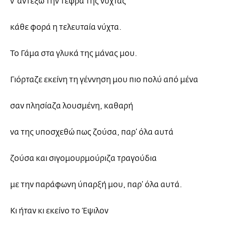
ν’ αντέξω την τέφρα της νύχτας
κάθε φορά η τελευταία νύχτα.
Το Γάμα στα γλυκά της μάνας μου.
Γιόρταζε εκείνη τη γέννηση μου πιο πολύ από μένα
σαν πλησίαζα λουσμένη, καθαρή
να της υποσχεθώ πως ζούσα, παρ’ όλα αυτά
ζούσα και σιγομουρμούριζα τραγούδια
με την παράφωνη ύπαρξή μου, παρ’ όλα αυτά.
Κι ήταν κι εκείνο το Έψιλον