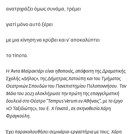
ανατριχιάζει όμως συνάμα, τρέμει
γιατί μόνο αυτό ξέρει
με μια κίνηση να κρύβει και ν’ αποκαλύπτει
το τίποτα.
Η Άντα Μαϊρακτάρι είναι ηθοποιός, απόφοιτη της Δραματικής
Σχολής «Δήλος», της Δήμητρας Χατούπη και του Τμήματος
Θεατρικών Σπουδών του Πανεπιστημίου Πελοποννήσου. Τον
Μάιο του 2023 ολοκλήρωσε την πρώτη της επαγγελματική
δουλειά στο Θέατρο “Tempus Verum εν Αθήναις”, με το έργο
«Ο Ταξιδιώτης», του Ε. Χ Γονατά , σε σκηνοθεσία Χάρη
Φραγκούλη.
Έχει παρακολουθήσει σεμινάρια-εργαστήρια με τους: Χάρη