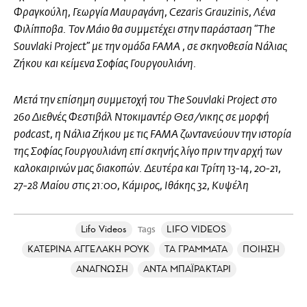
Φραγκούλη, Γεωργία Μαυραγάνη, Cezaris Grauzinis, Λένα
Φιλίπποβα. Τον Μάιο θα συμμετέχει στην παράσταση “The
Souvlaki Project” με την ομάδα FAMA , σε σκηνοθεσία Νάλιας
Ζήκου και κείμενα Σοφίας Γουργουλιάνη.
Μετά την επίσημη συμμετοχή του The Souvlaki Project στο
26ο Διεθνές Φεστιβάλ Ντοκιμαντέρ Θεσ/νικης σε μορφή
podcast, η Νάλια Ζήκου με τις FAMA ζωντανεύουν την ιστορία
της Σοφίας Γουργουλιάνη επί σκηνής λίγο πριν την αρχή των
καλοκαιρινών μας διακοπών. Δευτέρα και Τρίτη 13-14, 20-21,
27-28 Μαίου στις 21:00, Κάμιρος, Ιθάκης 32, Κυψέλη
Lifo Videos
LIFO VIDEOS
Tags
ΚΑΤΕΡΙΝΑ ΑΓΓΕΛΑΚΗ ΡΟΥΚ
ΤΑ ΓΡΑΜΜΑΤΑ
ΠΟΙΗΣΗ
ΑΝΑΓΝΩΣΗ
ΑΝΤΑ ΜΠΑΪΡΑΚΤΑΡΙ