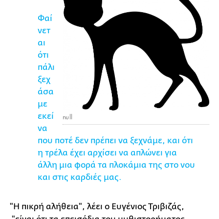
Φαί
νετ
αι
ότι
πάλι
ξεχ
άσα
με
εκεί
null
να
που ποτέ δεν πρέπει να ξεχνάμε, και ότι
η τρέλα έχει αρχίσει να απλώνει για
άλλη μια φορά τα πλοκάμια της στο νου
και στις καρδιές μας.
"Η πικρή αλήθεια", λέει ο Ευγένιος Τριβιζάς,