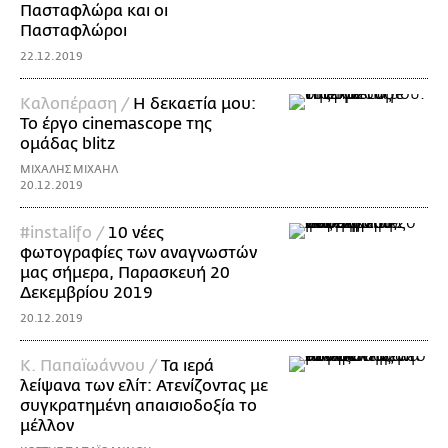
Πασταφλώρα και οι
Πασταφλώροι
22.12.2019
Καλοπέραση /
Η δεκαετία μου:
Το έργο cinemascope της
ομάδας blitz
ΜΙΧΑΛΗΣ ΜΙΧΑΗΛ
20.12.2019
#instalifo /
10 νέες
φωτογραφίες των αναγνωστών
μας σήμερα, Παρασκευή 20
Δεκεμβρίου 2019
20.12.2019
Κ. Παπαϊωάννου /
Τα ιερά
λείψανα των ελίτ: Ατενίζοντας με
συγκρατημένη απαισιοδοξία το
μέλλον