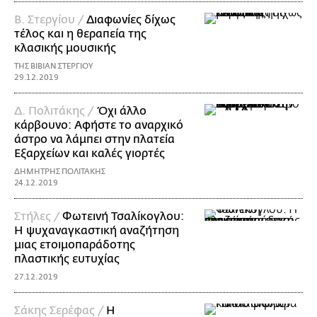
Β. Στεργίου /
Διαφωνίες δίχως
τέλος και η θεραπεία της
κλασικής μουσικής
ΤΗΣ ΒΙΒΙΑΝ ΣΤΕΡΓΙΟΥ
29.12.2019
Δ. Πολιτάκης /
Όχι άλλο
κάρβουνο: Αφήστε το αναρχικό
άστρο να λάμπει στην πλατεία
Εξαρχείων και καλές γιορτές
ΔΗΜΗΤΡΗΣ ΠΟΛΙΤΑΚΗΣ
24.12.2019
Στήλες /
Φωτεινή Τσαλίκογλου:
Η ψυχαναγκαστική αναζήτηση
μιας ετοιμοπαράδοτης
πλαστικής ευτυχίας
27.12.2019
Σάκης Σερέφας /
Η