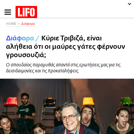
Παράκαμψη
προς
το
HOME
Διάφορα
κυρίως
Διάφορα
/
Κύριε Τριβιζά, είναι
περιεχόμενο
αλήθεια ότι οι μαύρες γάτες φέρνουν
γρουσουζιά;
Ο σπουδαίος παραμυθάς απαντά στις ερωτήσεις μας για τις
δεισιδαιμονίες και τις προκαταλήψεις