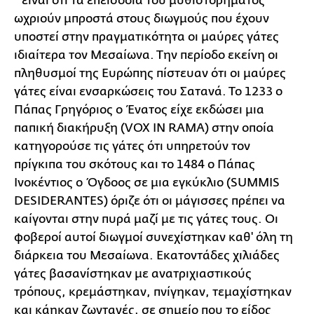
"είναι ότι τα επεισόδια του μυθιστορήματος
ωχριούν μπροστά στους διωγμούς που έχουν
υποστεί στην πραγματικότητα οι μαύρες γάτες
ιδιαίτερα τον Μεσαίωνα. Την περίοδο εκείνη οι
πληθυσμοί της Ευρώπης πίστευαν ότι οι μαύρες
γάτες είναι ενσαρκώσεις του Σατανά. Το 1233 ο
Πάπας Γρηγόριος ο Ένατος είχε εκδώσει μια
παπική διακήρυξη (VOX IN RAMA) στην οποία
κατηγορούσε τις γάτες ότι υπηρετούν τον
πρίγκιπα του σκότους και το 1484 ο Πάπας
Ινοκέντιος ο Όγδοος σε μια εγκύκλιο (SUMMIS
DESIDERANTES) όριζε ότι οι μάγισσες πρέπει να
καίγονται στην πυρά μαζί με τις γάτες τους. Οι
φοβεροί αυτοί διωγμοί συνεχίστηκαν καθ' όλη τη
διάρκεια του Μεσαίωνα. Εκατοντάδες χιλιάδες
γάτες βασανίστηκαν με ανατριχιαστικούς
τρόπους, κρεμάστηκαν, πνίγηκαν, τεμαχίστηκαν
και κάηκαν ζωντανές, σε σημείο που το είδος