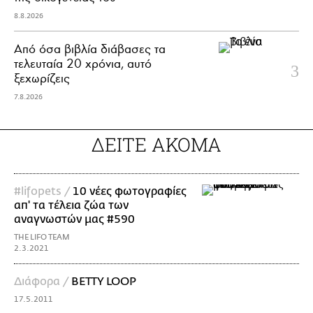
8.8.2026
Από όσα βιβλία διάβασες τα
τελευταία 20 χρόνια, αυτό
ξεχωρίζεις
7.8.2026
ΔΕΙΤΕ ΑΚΟΜΑ
#lifopets /
10 νέες φωτογραφίες
απ' τα τέλεια ζώα των
αναγνωστών μας #590
THE LIFO TEAM
2.3.2021
Διάφορα /
BETTY LOOP
17.5.2011