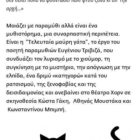
δεν θέλει πολύ να φουντώσει πάλι φτου ξανά κι απ' την
αρχή…»
Μοιάζει με παραμύθι αλλά είναι ένα
μυθιστόρημα, μια συναρπαστική περιπέτεια.
Είναι η "Tελευταία μαύρη γάτα", το έργο του
ποιητή παραμυθιών Ευγένιου Τριβιζά,
που
συνδυάζει τον λυρισμό με το χιούμορ, τη
συγκίνηση με το μυστήριο, την απόγνωση με την
ελπίδα, ένα δριμύ «κατηγορώ» κατά του
ρατσισμού, της ξενοφοβίας και της
δεισιδαιμονίας και ανεβαίνει στο θέατρο Χορν σε
σκηνοθεσία Κώστα Γάκη, Αθηνάς Μουστάκα και
Κωνσταντίνου Μπιμπή.