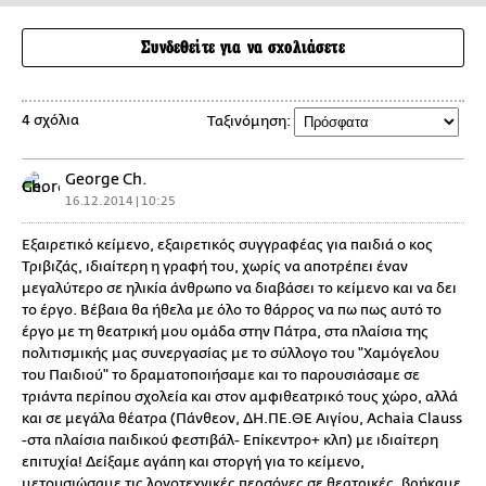
Συνδεθείτε για να σχολιάσετε
4 σχόλια
Ταξινόμηση:
George Ch.
16.12.2014 | 10:25
Εξαιρετικό κείμενο, εξαιρετικός συγγραφέας για παιδιά ο κος
Τριβιζάς, ιδιαίτερη η γραφή του, χωρίς να αποτρέπει έναν
μεγαλύτερο σε ηλικία άνθρωπο να διαβάσει το κείμενο και να δει
το έργο. Βέβαια θα ήθελα με όλο το θάρρος να πω πως αυτό το
έργο με τη θεατρική μου ομάδα στην Πάτρα, στα πλαίσια της
πολιτισμικής μας συνεργασίας με το σύλλογο του "Χαμόγελου
του Παιδιού" το δραματοποιήσαμε και το παρουσιάσαμε σε
τριάντα περίπου σχολεία και στον αμφιθεατρικό τους χώρο, αλλά
και σε μεγάλα θέατρα (Πάνθεον, ΔΗ.ΠΕ.ΘΕ Αιγίου, Achaia Clauss
-στα πλαίσια παιδικού φεστιβάλ- Επίκεντρο+ κλπ) με ιδιαίτερη
επιτυχία! Δείξαμε αγάπη και στοργή για το κείμενο,
μετουσιώσαμε τις λογοτεχνικές περσόνες σε θεατρικές, βρήκαμε