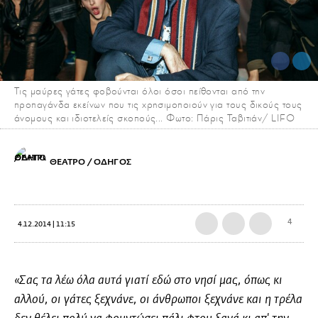
Tις μαύρες γάτες φοβούνται όλοι όσοι πείθονται από την
προπαγάνδα εκείνων που τις χρησιμοποιούν για τους δικούς τους
άνομους και ιδιοτελείς σκοπούς... Φωτο: Πάρις Ταβιτιάν/ LIFO
ΘΕΑΤΡΟ / ΟΔΗΓΟΣ
4
4.12.2014 | 11:15
«Σας τα λέω όλα αυτά γιατί εδώ στο νησί μας, όπως κι
αλλού, οι γάτες ξεχνάνε, οι άνθρωποι ξεχνάνε και η τρέλα