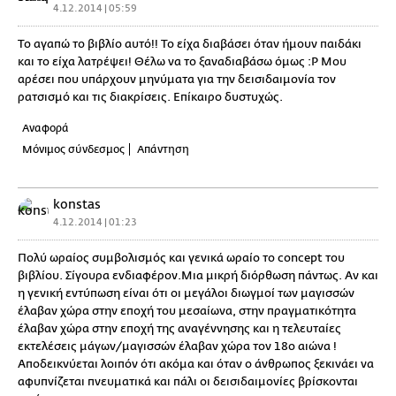
4.12.2014 | 05:59
Το αγαπώ το βιβλίο αυτό!! Το είχα διαβάσει όταν ήμουν παιδάκι
και το είχα λατρέψει! Θέλω να το ξαναδιαβάσω όμως :P Μου
αρέσει που υπάρχουν μηνύματα για την δεισιδαιμονία τον
ρατσισμό και τις διακρίσεις. Επίκαιρο δυστυχώς.
Αναφορά
Μόνιμος σύνδεσμος
Απάντηση
konstas
4.12.2014 | 01:23
Πολύ ωραίος συμβολισμός και γενικά ωραίο το concept του
βιβλίου. Σίγουρα ενδιαφέρον.Μια μικρή διόρθωση πάντως. Αν και
η γενική εντύπωση είναι ότι οι μεγάλοι διωγμοί των μαγισσών
έλαβαν χώρα στην εποχή του μεσαίωνα, στην πραγματικότητα
έλαβαν χώρα στην εποχή της αναγέννησης και η τελευταίες
εκτελέσεις μάγων/μαγισσών έλαβαν χώρα τον 18ο αιώνα !
Αποδεικνύεται λοιπόν ότι ακόμα και όταν ο άνθρωπος ξεκινάει να
αφυπνίζεται πνευματικά και πάλι οι δεισιδαιμονίες βρίσκονται