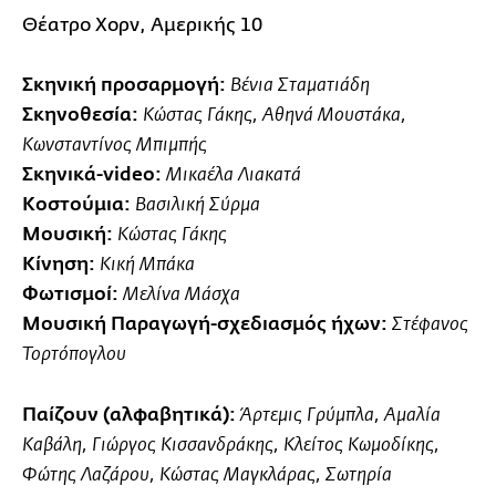
Θέατρο Χορν, Αμερικής 10
Σκηνική προσαρμογή:
Βένια Σταματιάδη
Σκηνοθεσία:
Κώστας Γάκης, Αθηνά Μουστάκα,
Κωνσταντίνος Μπιμπής
Σκηνικά-video:
Μικαέλα Λιακατά
Κοστούμια:
Βασιλική Σύρμα
Μουσική:
Κώστας Γάκης
Κίνηση:
Κική Μπάκα
Φωτισμοί:
Μελίνα Μάσχα
Μουσική Παραγωγή-σχεδιασμός ήχων:
Στέφανος
Τορτόπογλου
Παίζουν (αλφαβητικά):
Άρτεμις Γρύμπλα, Αμαλία
Καβάλη, Γιώργος Κισσανδράκης, Κλείτος Κωμοδίκης,
Φώτης Λαζάρου, Κώστας Μαγκλάρας, Σωτηρία