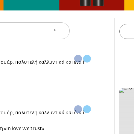
0
 «In love we trust».