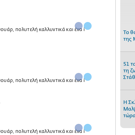
Το θ
της 
51 τ
τη ζ
Στάθ
Η Σκ
ν
Μαλβ
τώρα