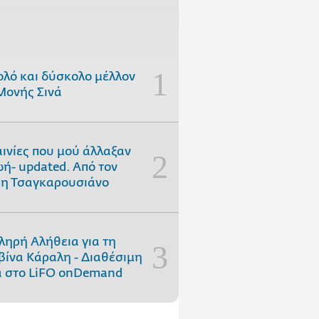
ολό και δύσκολο μέλλον
Μονής Σινά
αινίες που μού άλλαξαν
ωή- updated. Aπό τον
η Τσαγκαρουσιάνο
ληρή Αλήθεια για τη
ίνα Κάραλη - Διαθέσιμη
 στo LiFO onDemand