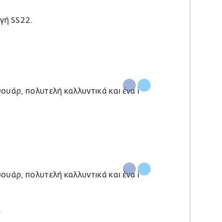
ογή SS22.
ν