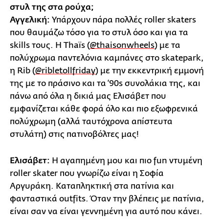
στυλ της στα ρούχα;
Αγγελική:
Υπάρχουν πάρα πολλές roller skaters
που θαυμάζω τόσο για το στυλ όσο και για τα
skills τους. Η Thaïs (
@thaisonwheels
) με τα
πολύχρωμα παντελόνια καμπάνες στο skatepark,
η Rib (
@ribletollfriday
) με την εκκεντρική εμμονή
της με το πράσινο και τα ‘90s συνολάκια της, και
πάνω από όλα η δικιά μας Ελισάβετ που
εμφανίζεται κάθε φορά όλο και πιο εξωφρενικά
πολύχρωμη (αλλά ταυτόχρονα απίστευτα
στυλάτη) στις πατινοβόλτες μας!
Ελισάβετ:
Η αγαπημένη μου και πιο fun ντυμένη
roller skater που γνωρίζω είναι η Σοφία
Αργυράκη. Καταπληκτική στα πατίνια και
φανταστικά outfits. Όταν την βλέπεις με πατίνια,
είναι σαν να είναι γεννημένη για αυτό που κάνει.