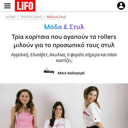
Παράκαμψη
προς
το
HOME
ΤΡΟΠΟΣ ΖΩΗΣ
Μόδα & Στυλ
κυρίως
Μόδα & Στυλ
περιεχόμενο
Τρία κορίτσια που αγαπούν τα rollers
μιλούν για το προσωπικό τους στυλ
Αγγελική, Ελισάβετ, Ακυλίνα, τι φοράτε σήμερα και πόσο
κοστίζει;
Μίνα Καλογερά