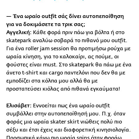
— Ένα ωραίο outfit σάς δίνει αυτοπεποίθηση
για να δοκιμάσετε τα τρικ σας;
Αγγελική:
Κάθε φορά πριν πάω για βόλτα ή στο
skatepark αναλύω σοβαρά το πιθανό μου outfit.
Για ένα roller jam session θα προτιμήσω ρούχα με
ωραία κίνηση, για το καλοκαίρι, ας πούμε, οι
φούστες είναι must. Στο skatepark θα πάω με ένα
άνετο t-shirt και cargo παντελόνι που δεν θα με
εμποδίζει στα κόλπα μου αλλά θα με
προστατεύσει κιόλας από πιθανά εγκαύματα!
Ελισάβετ:
Εννοείται πως ένα ωραίο outfit
συμβάλλει στην αυτοπεποίθησή μου. Π.χ. όταν
φοράς μια ωραία skater skirt νιώθεις πολύ πιο
σέξυ και έτσι έχεις και διαφορετική κινησιολογία.
Προσωπικά κάνω πιο ωραία spins όταν φοράω