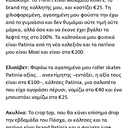
καλοκαίρι. Το T-shirt είναι Mosquito Killers, το
brand της κολλητής μου, και κοστίζει €25. Τη
χιλιοφορεμένη, αγαπημένη μου φούστα την έχω
από το γυμνάσιο και δεν θυμάμαι ούτε τιμή ούτε
μάρκα, αλλά όσο και να έκανε έχει βγάλει τα
λεφτά της στο 100%. Τα καλτσάκια μου φυσικά
είναι Patinia από τη νέα κολεξιόν και τα πατίνια
μου είναι Moxi και είναι στα €200.
Ελισάβετ:
Φοράω τα αγαπημένα μου roller skates
Patinia αξίας... ανεκτίμητης –εντάξει, η αξία τους
είναι στα €100−, κάλτσες Patinia, μια σαλοπέτα
που είχα αγοράσει πέρυσι, νομίζω στα €40 και ένα
μπουστάκι νομίζω στα €25.
Ακυλίνα:
Το crop top, που θα κάνει επίσημο drop
την εβδομάδα του Πάσχα, οι κάλτσες και τα
πατίνια είναι brand Patinia και η φούστα jupe