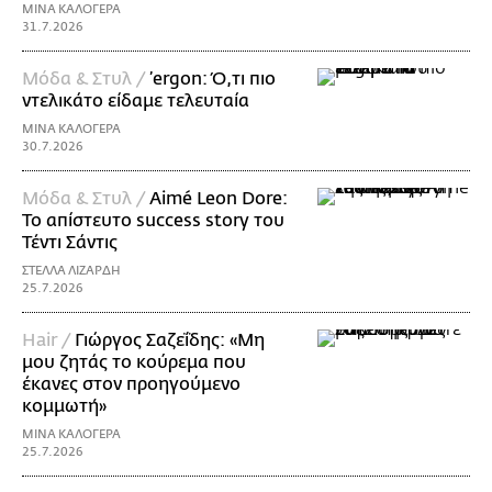
ΜΙΝΑ ΚΑΛΟΓΕΡΑ
31.7.2026
Μόδα & Στυλ /
’ergon: Ό,τι πιο
ντελικάτο είδαμε τελευταία
ΜΙΝΑ ΚΑΛΟΓΕΡΑ
30.7.2026
Μόδα & Στυλ /
Aimé Leon Dore:
To απίστευτο success story του
Τέντι Σάντις
ΣΤΕΛΛΑ ΛΙΖΑΡΔΗ
25.7.2026
Hair /
Γιώργος Σαζεΐδης: «Μη
μου ζητάς το κούρεμα που
έκανες στον προηγούμενο
κομμωτή»
ΜΙΝΑ ΚΑΛΟΓΕΡΑ
25.7.2026