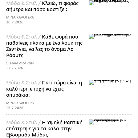
Μόδα & Στυλ /
Κλειώ, τι φοράς
σήμερα και πόσο κοστίζει;
ΜΙΝΑ ΚΑΛΟΓΕΡΑ
20.7.2026
Μόδα & Στυλ /
Κάθε φορά που
παθαίνεις πλάκα με ένα λουκ της
Ζεντέγια, να λες το όνομα Λο
Ρόουτς
ΣΤΕΛΛΑ ΛΙΖΑΡΔΗ
17.7.2026
Μόδα & Στυλ /
Γιατί τώρα είναι η
καλύτερη εποχή να έχεις
σπυράκια;
ΜΙΝΑ ΚΑΛΟΓΕΡΑ
16.7.2026
Μόδα & Στυλ /
Η Υψηλή Ραπτική
επέστρεψε για τα καλά στην
Εβδομάδα Μόδας