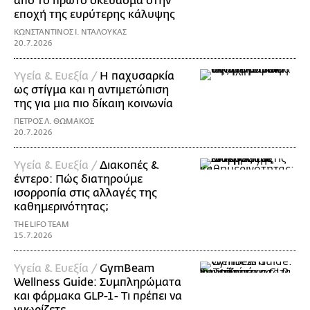
από το πρώτο σκεύασμα στην
εποχή της ευρύτερης κάλυψης
ΚΩΝΣΤΑΝΤΙΝΟΣ Ι. ΝΤΑΛΟΥΚΑΣ
20.7.2026
Υγεία & Ευεξία /
Η παχυσαρκία
ως στίγμα και η αντιμετώπιση
της για μια πιο δίκαιη κοινωνία
ΠΕΤΡΟΣ Λ. ΘΩΜΑΚΟΣ
20.7.2026
Υγεία & Ευεξία /
Διακοπές &
έντερο: Πώς διατηρούμε
ισορροπία στις αλλαγές της
καθημερινότητας;
THE LIFO TEAM
15.7.2026
Υγεία & Ευεξία /
GymBeam
Wellness Guide: Συμπληρώματα
και φάρμακα GLP-1- Τι πρέπει να
γνωρίζετε