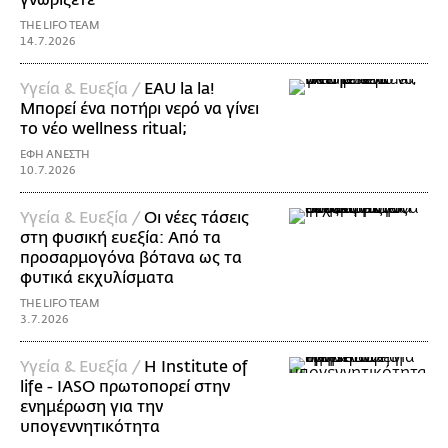
THE LIFO TEAM
14.7.2026
Υγεία & Ευεξία /
EAU la la!
Μπορεί ένα ποτήρι νερό να γίνει
το νέο wellness ritual;
ΕΦΗ ΑΝΕΣΤΗ
10.7.2026
Υγεία & Ευεξία /
Οι νέες τάσεις
στη φυσική ευεξία: Από τα
προσαρμογόνα βότανα ως τα
φυτικά εκχυλίσματα
THE LIFO TEAM
3.7.2026
Υγεία & Ευεξία /
Η Institute of
life - IASO πρωτοπορεί στην
ενημέρωση για την
υπογεννητικότητα