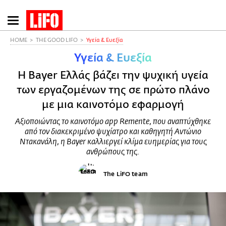
Παράκαμψη
προς
το
HOME
THE GOOD LIFO
Υγεία & Ευεξία
κυρίως
Υγεία & Ευεξία
περιεχόμενο
Η Bayer Ελλάς βάζει την ψυχική υγεία
των εργαζομένων της σε πρώτο πλάνο
με μια καινοτόμο εφαρμογή
Αξιοποιώντας το καινοτόμο app Remente, που αναπτύχθηκε
από τον διακεκριμένο ψυχίατρο και καθηγητή Αντώνιο
Ντακανάλη, η Bayer καλλιεργεί κλίμα ευημερίας για τους
ανθρώπους της.
The LiFO team