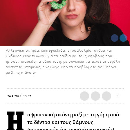
Αλλεργική ρινίτιδα, επιπεφυκίτιδα, ξηροφθαλμία, ακόμα και
κίνδυνος κερατόκωνου για τα παιδιά και τους εφήβους που
τρίβουν διαρκώς τα μάτια τους, με συνέπεια να εκλύεται μεγάλη
ποσότητα ισταμίνης, είναι λίγα από τα προβλήματα που φέρνει
μαζί της η άνοιξη.
0
24.4.2025 | 13:57
H
αφρικανική σκόνη μαζί με τη γύρη από
τα δέντρα και τους θάμνους
δημιουργούν ένα ανοιξιάτικο κοκτέιλ