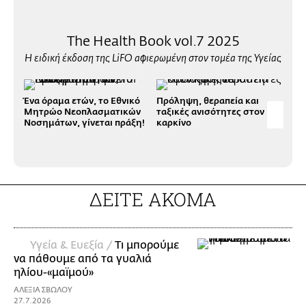
The Health Book vol.7 2025
Η ειδική έκδοση της LiFO αφιερωμένη στον τομέα της Υγείας
Ένα όραμα ετών, το Εθνικό
Πρόληψη, θεραπεία και
Μαθ
Μητρώο Νεοπλασματικών
ταξικές ανισότητες στον
αιμ
Νοσημάτων, γίνεται πράξη!
καρκίνο
με 
των
ΔΕΙΤΕ ΑΚΟΜΑ
Υγεία & Ευεξία /
Τι μπορούμε
να πάθουμε από τα γυαλιά
ηλίου-«μαϊμού»
ΑΛΕΞΙΑ ΣΒΩΛΟΥ
27.7.2026