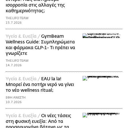
ισορροπία στις αλλαγές της
καθημερινότητας;
THE LIFO TEAM
15.7.2026
Υγεία & Ευεξία /
GymBeam
Wellness Guide: Συμπληρώματα
και φάρμακα GLP-1- Τι πρέπει να
γνωρίζετε
THE LIFO TEAM
14.7.2026
Υγεία & Ευεξία /
EAU la la!
Μπορεί ένα ποτήρι νερό να γίνει
το νέο wellness ritual;
ΕΦΗ ΑΝΕΣΤΗ
10.7.2026
Υγεία & Ευεξία /
Οι νέες τάσεις
στη φυσική ευεξία: Από τα
προσαρμογόνα βότανα ως τα