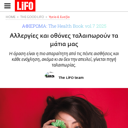
Παράκαμψη
προς
το
HOME
THE GOOD LIFO
Υγεία & Ευεξία
κυρίως
ΑΦΙΕΡΩΜΑ: The Health Book vol.7 2025
περιεχόμενο
Αλλεργίες και οθόνες ταλαιπωρούν τα
μάτια μας
Η όραση είναι η πιο απαραίτητη από τις πέντε αισθήσεις και
κάθε ενόχληση, ακόμα κι αν δεν την απειλεί, γίνεται πηγή
ταλαιπωρίας.
The LiFO team