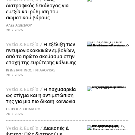
διατροφικός δεκάλογος για
ευεξία και ρύθμιση του
σωματικού βάρους
ΑΛΕΞΙΑ ΣΒΩΛΟΥ
20.7.2026
Υγεία & Ευεξία /
Η εξέλιξη των
πνευμονιοκοκκικών εμβολίων,
από το πρώτο σκεύασμα στην
εποχή της ευρύτερης κάλυψης
ΚΩΝΣΤΑΝΤΙΝΟΣ Ι. ΝΤΑΛΟΥΚΑΣ
20.7.2026
Υγεία & Ευεξία /
Η παχυσαρκία
ως στίγμα και η αντιμετώπιση
της για μια πιο δίκαιη κοινωνία
ΠΕΤΡΟΣ Λ. ΘΩΜΑΚΟΣ
20.7.2026
Υγεία & Ευεξία /
Διακοπές &
έντερο: Πώς διατηρούμε