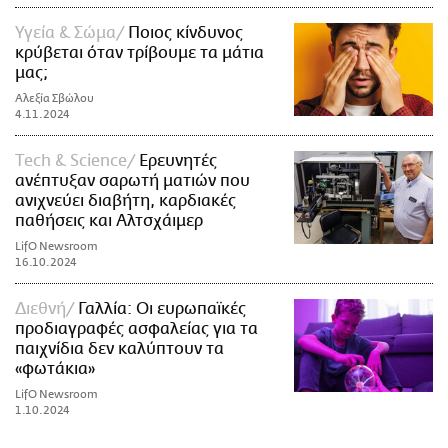
Υγεία & Σώμα
Ποιος κίνδυνος
κρύβεται όταν τρίβουμε τα μάτια
μας;
Αλεξία Σβώλου
4.11.2024
Τech & Science
Ερευνητές
ανέπτυξαν σαρωτή ματιών που
ανιχνεύει διαβήτη, καρδιακές
παθήσεις και Αλτσχάιμερ
LifO Newsroom
16.10.2024
Διεθνή
Γαλλία: Οι ευρωπαϊκές
προδιαγραφές ασφαλείας για τα
παιχνίδια δεν καλύπτουν τα
«φωτάκια»
LifO Newsroom
1.10.2024