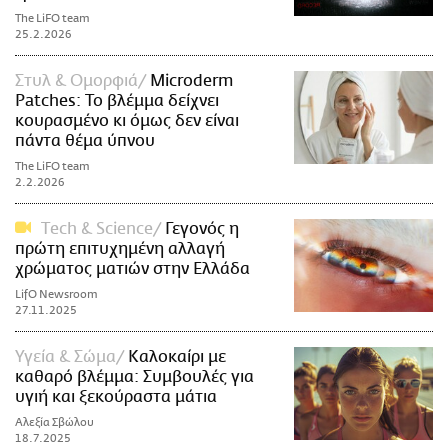
The LiFO team
25.2.2026
Στυλ & Ομορφιά
Microderm
Patches: Το βλέμμα δείχνει
κουρασμένο κι όμως δεν είναι
πάντα θέμα ύπνου
The LiFO team
2.2.2026
Τech & Science
Γεγονός η
πρώτη επιτυχημένη αλλαγή
χρώματος ματιών στην Ελλάδα
LifO Newsroom
27.11.2025
Υγεία & Σώμα
Καλοκαίρι με
καθαρό βλέμμα: Συμβουλές για
υγιή και ξεκούραστα μάτια
Αλεξία Σβώλου
18.7.2025