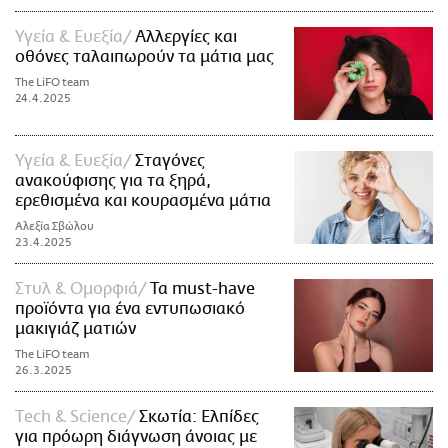
Υγεία & Ευεξία
Αλλεργίες και
οθόνες ταλαιπωρούν τα μάτια μας
The LiFO team
24.4.2025
Υγεία & Ευεξία
Σταγόνες
ανακούφισης για τα ξηρά,
ερεθισμένα και κουρασμένα μάτια
Αλεξία Σβώλου
23.4.2025
Στυλ & Ομορφιά
Τα must-have
προϊόντα για ένα εντυπωσιακό
μακιγιάζ ματιών
The LiFO team
26.3.2025
Τech & Science
Σκωτία: Ελπίδες
για πρόωρη διάγνωση άνοιας με