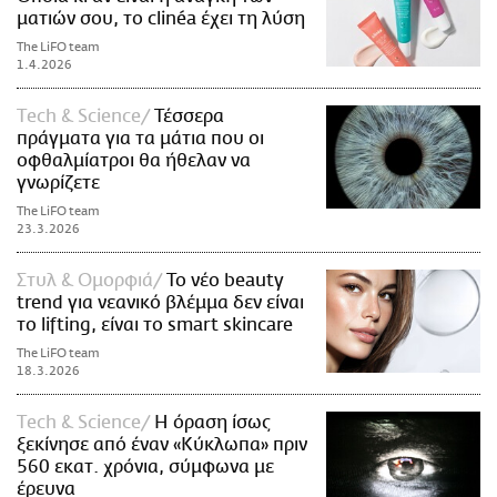
ματιών σου, το clinéa έχει τη λύση
The LiFO team
1.4.2026
Τech & Science
Τέσσερα
πράγματα για τα μάτια που οι
οφθαλμίατροι θα ήθελαν να
γνωρίζετε
The LiFO team
23.3.2026
Στυλ & Ομορφιά
Το νέο beauty
trend για νεανικό βλέμμα δεν είναι
το lifting, είναι το smart skincare
The LiFO team
18.3.2026
Τech & Science
Η όραση ίσως
ξεκίνησε από έναν «Κύκλωπα» πριν
560 εκατ. χρόνια, σύμφωνα με
έρευνα