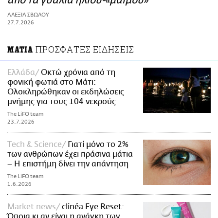
από τα γυαλιά ηλίου-«μαϊμού»
ΑΜΠΑ
ΑΛΕΞΙΑ ΣΒΩΛΟΥ
PRINT
27.7.2026
ΠΡΟΣΦΑΤΕΣ ΕΙΔΗΣΕΙΣ
ΜΑΤΙΑ
Ελλάδα
Οκτώ χρόνια από τη
φονική φωτιά στο Μάτι:
Ολοκληρώθηκαν οι εκδηλώσεις
μνήμης για τους 104 νεκρούς
The LiFO team
23.7.2026
Τech & Science
Γιατί μόνο το 2%
των ανθρώπων έχει πράσινα μάτια
– Η επιστήμη δίνει την απάντηση
The LiFO team
1.6.2026
Market news
clinéa Eye Reset:
Όποια κι αν είναι η ανάγκη των