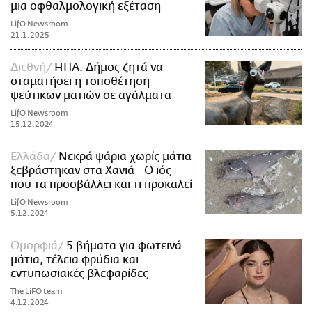
μια οφθαλμολογική εξέταση
LifO Newsroom
21.1.2025
Διεθνή
ΗΠΑ: Δήμος ζητά να
σταματήσει η τοποθέτηση
ψεύτικων ματιών σε αγάλματα
LifO Newsroom
15.12.2024
Ελλάδα
Νεκρά ψάρια χωρίς μάτια
ξεβράστηκαν στα Χανιά - Ο ιός
που τα προσβάλλει και τι προκαλεί
LifO Newsroom
5.12.2024
Ομορφιά
5 βήματα για φωτεινά
μάτια, τέλεια φρύδια και
εντυπωσιακές βλεφαρίδες
The LiFO team
4.12.2024