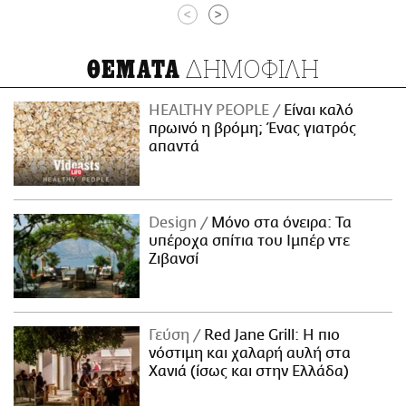
<
>
ΔΗΜΟΦΙΛΗ
ΘΕΜΑΤΑ
HEALTHY PEOPLE
Είναι καλό
πρωινό η βρόμη; Ένας γιατρός
απαντά
Design
Μόνο στα όνειρα: Τα
υπέροχα σπίτια του Ιμπέρ ντε
Ζιβανσί
Γεύση
Red Jane Grill: Η πιο
νόστιμη και χαλαρή αυλή στα
Χανιά (ίσως και στην Ελλάδα)