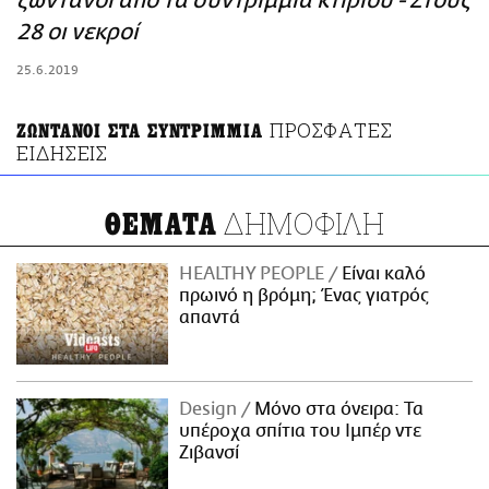
ζωντανοί από τα συντρίμμια κτιρίου - Στους
ΑΜΠΑ
28 οι νεκροί
PRINT
25.6.2019
ΠΡΟΣΦΑΤΕΣ
ΖΩΝΤΑΝΟΙ ΣΤΑ ΣΥΝΤΡΙΜΜΙΑ
ΕΙΔΗΣΕΙΣ
ΔΗΜΟΦΙΛΗ
ΘΕΜΑΤΑ
HEALTHY PEOPLE
Είναι καλό
πρωινό η βρόμη; Ένας γιατρός
απαντά
Design
Μόνο στα όνειρα: Τα
υπέροχα σπίτια του Ιμπέρ ντε
Ζιβανσί