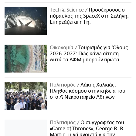
Τech & Science
Προσέκρουσε ο
πύραυλος της SpaceX στη Σελήνη:
Επηρεάζεται η Γη;
Οικονομία
Τουρισμός για Όλους
2026-2027: Πώς κάνω αίτηση -
Αυτά τα ΑΦΜ μπορούν πρώτα
Πολιτισμός
Λάκης Χαλκιάς:
Πλήθος κόσμου στην κηδεία του
στο Α' Νεκροταφείο Αθηνών
Πολιτισμός
Ο συγγραφέας του
«Game of Thrones», George R. R.
Martin, μιλά ανοιχτά για την