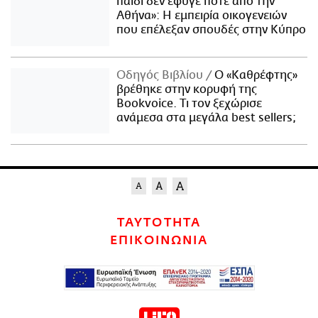
παιδί δεν έφυγε ποτέ από την
Αθήνα»: Η εμπειρία οικογενειών
που επέλεξαν σπουδές στην Κύπρο
Οδηγός Βιβλίου
Ο «Καθρέφτης»
βρέθηκε στην κορυφή της
Bookvoice. Τι τον ξεχώρισε
ανάμεσα στα μεγάλα best sellers;
ΤΑΥΤΟΤΗΤΑ
ΕΠΙΚΟΙΝΩΝΙΑ