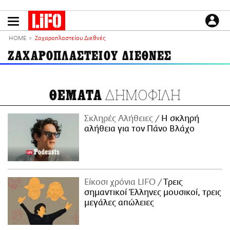
Παράκαμψη
προς
το
ΕΙΔΗΣΕΙΣ
κυρίως
HOME
Ζαχαροπλαστείου Διεθνές
περιεχόμενο
CULTURE
ΖΑΧΑΡΟΠΛΑΣΤΕΙΟΥ ΔΙΕΘΝΕΣ
ΑΠΟΨΕΙΣ
ΤΡΟΠΟΣ ΖΩΗΣ
ΔΗΜΟΦΙΛΗ
ΘΕΜΑΤΑ
PODCASTS
Plus
Σκληρές Αλήθειες
H σκληρή
αλήθεια για τον Πάνο Βλάχο
LIFO SHOP
NEWSLETTER
Είκοσι χρόνια LIFO
Tρεις
ΜΙΚΡΟΠΡΑΓΜΑΤΑ
σημαντικοί Έλληνες μουσικοί, τρεις
THE GOOD LIFO
μεγάλες απώλειες
LIFOLAND
CITY GUIDE