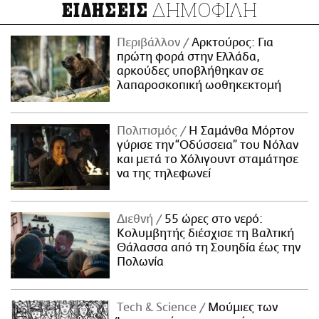
ΔΗΜΟΦΙΛΗ
ΕΙΔΗΣΕΙΣ
Περιβάλλον
Αρκτούρος: Για
πρώτη φορά στην Ελλάδα,
αρκούδες υποβλήθηκαν σε
λαπαροσκοπική ωοθηκεκτομή
Πολιτισμός
Η Σαμάνθα Μόρτον
γύρισε την “Οδύσσεια” του Νόλαν
και μετά το Χόλιγουντ σταμάτησε
να της τηλεφωνεί
Διεθνή
55 ώρες στο νερό:
Κολυμβητής διέσχισε τη Βαλτική
Θάλασσα από τη Σουηδία έως την
Πολωνία
Τech & Science
Μούμιες των