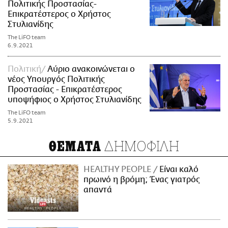
Πολιτικής Προστασίας-
Επικρατέστερος ο Χρήστος
Στυλιανίδης
The LiFO team
6.9.2021
Πολιτική
Αύριο ανακοινώνεται ο
νέος Υπουργός Πολιτικής
Προστασίας - Επικρατέστερος
υποψήφιος ο Χρήστος Στυλιανίδης
The LiFO team
5.9.2021
ΔΗΜΟΦΙΛΗ
ΘΕΜΑΤΑ
HEALTHY PEOPLE
Είναι καλό
πρωινό η βρόμη; Ένας γιατρός
απαντά