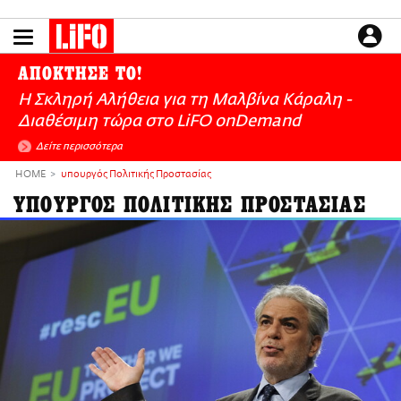
Παράκαμψη
προς
το
ΕΙΔΗΣΕΙΣ
κυρίως
ΑΠΟΚΤΗΣΕ ΤΟ!
περιεχόμενο
CULTURE
Η Σκληρή Αλήθεια για τη Μαλβίνα Κάραλη -
ΑΠΟΨΕΙΣ
Διαθέσιμη τώρα στo LiFO onDemand
ΤΡΟΠΟΣ ΖΩΗΣ
Δείτε περισσότερα
PODCASTS
HOME
υπουργός Πολιτικής Προστασίας
Plus
ΥΠΟΥΡΓΟΣ ΠΟΛΙΤΙΚΗΣ ΠΡΟΣΤΑΣΙΑΣ
LIFO SHOP
NEWSLETTER
ΜΙΚΡΟΠΡΑΓΜΑΤΑ
THE GOOD LIFO
LIFOLAND
CITY GUIDE