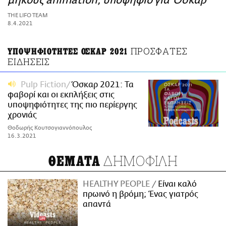
μήκους animation, υποψήφιο για Όσκαρ
ΑΜΠΑ
THE LIFO TEAM
PRINT
8.4.2021
ΠΡΟΣΦΑΤΕΣ
ΥΠΟΨΗΦΙΟΤΗΤΕΣ ΟΣΚΑΡ 2021
ΕΙΔΗΣΕΙΣ
Pulp Fiction
Όσκαρ 2021: Τα
φαβορί και οι εκπλήξεις στις
υποψηφιότητες της πιο περίεργης
χρονιάς
Θοδωρής Κουτσογιαννόπουλος
16.3.2021
ΔΗΜΟΦΙΛΗ
ΘΕΜΑΤΑ
HEALTHY PEOPLE
Είναι καλό
πρωινό η βρόμη; Ένας γιατρός
απαντά