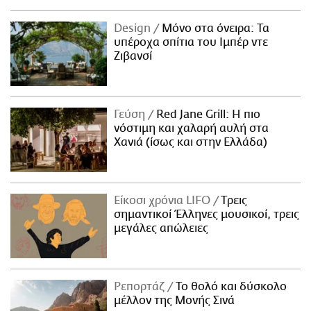
Design
Μόνο στα όνειρα: Τα
υπέροχα σπίτια του Ιμπέρ ντε
Ζιβανσί
Γεύση
Red Jane Grill: Η πιο
νόστιμη και χαλαρή αυλή στα
Χανιά (ίσως και στην Ελλάδα)
Είκοσι χρόνια LIFO
Tρεις
σημαντικοί Έλληνες μουσικοί, τρεις
μεγάλες απώλειες
Ρεπορτάζ
Το θολό και δύσκολο
μέλλον της Μονής Σινά