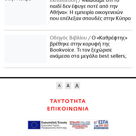
Εκπαίδευση
«Νιώσαμε ότι το
παιδί δεν έφυγε ποτέ από την
Αθήνα»: Η εμπειρία οικογενειών
που επέλεξαν σπουδές στην Κύπρο
Οδηγός Βιβλίου
Ο «Καθρέφτης»
βρέθηκε στην κορυφή της
Bookvoice. Τι τον ξεχώρισε
ανάμεσα στα μεγάλα best sellers;
ΤΑΥΤΟΤΗΤΑ
ΕΠΙΚΟΙΝΩΝΙΑ