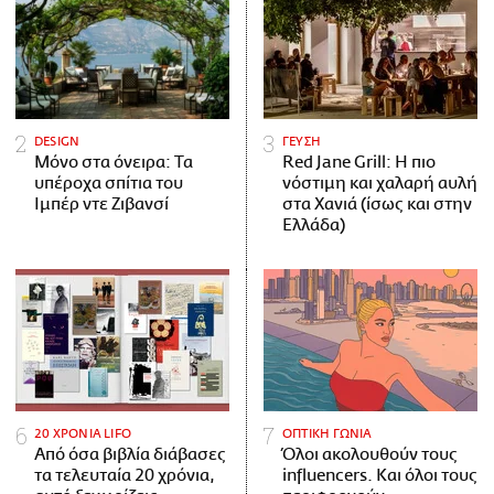
DESIGN
ΓΕΥΣΗ
Μόνο στα όνειρα: Τα
Red Jane Grill: Η πιο
υπέροχα σπίτια του
νόστιμη και χαλαρή αυλή
Ιμπέρ ντε Ζιβανσί
στα Χανιά (ίσως και στην
Ελλάδα)
20 ΧΡΟΝΙΑ LIFO
ΟΠΤΙΚΗ ΓΩΝΙΑ
Από όσα βιβλία διάβασες
Όλοι ακολουθούν τους
τα τελευταία 20 χρόνια,
influencers. Και όλοι τους