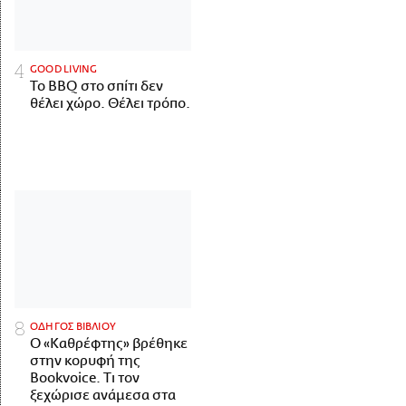
GOOD LIVING
Το BBQ στο σπίτι δεν
θέλει χώρο. Θέλει τρόπο.
ΟΔΗΓΟΣ ΒΙΒΛΙΟΥ
Ο «Καθρέφτης» βρέθηκε
στην κορυφή της
Bookvoice. Τι τον
ξεχώρισε ανάμεσα στα