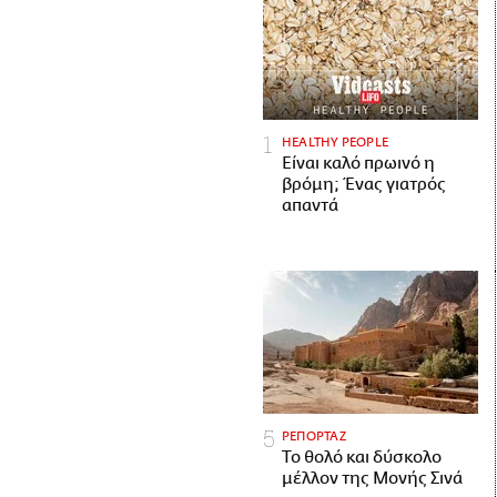
HEALTHY PEOPLE
Είναι καλό πρωινό η
βρόμη; Ένας γιατρός
απαντά
ΡΕΠΟΡΤΑΖ
Το θολό και δύσκολο
μέλλον της Μονής Σινά