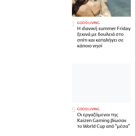
GOOD LIVING
Η ιδανική summer Friday
ξεκινά με δουλειά στο
σπίτι και καταλήγει σε
κάποιο νησί
GOOD LIVING
Οι εργαζόμενοι της
Kaizen Gaming βίωσαν
το World Cup από "μέσα"