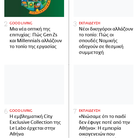
GOOD LIVING
ΕΚΠΑΙΔΕΥΣΗ
Μια νέα οπτική της
Νέοι δικηγόροι αλλάζουν
επιτυχίας: Πώς Gen Zs
το τοπίο: Πώς οι
και Millennials αλλάζουν
σπουδές Νομικής
το τοπίο της εργασίας
οδηγούν σε θεσμική
συμμετοχή
GOOD LIVING
ΕΚΠΑΙΔΕΥΣΗ
Η εμβληματική City
«Νιώσαμε ότι το παιδί
Exclusive Collection της
δεν έφυγε ποτέ από την
Le Labo έρχεται στην
Αθήνα»: Η εμπειρία
Αθήνα
οικογενειών που