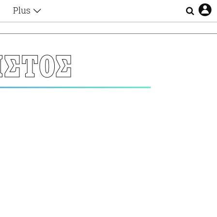
Plus
Θέματα
Συνεντεύξεις
Videos
ΙΣΤΟΣ
τα
Αφιερώματα
Ζώδια
Εξομολογήσεις
Blogs
η
Οι Αθηναίοι
Απώλειες
Lgbtqi+
Επιλογές