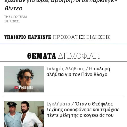
έμειναν για ώρες αβοήθητοι σε πάρκινγκ -
ΑΜΠΑ
Βίντεο
PRINT
THE LIFO TEAM
18.7.2021
ΠΡΟΣΦΑΤΕΣ ΕΙΔΗΣΕΙΣ
ΥΠΑΙΘΡΙΟ ΠΑΡΚΙΝΓΚ
ΔΗΜΟΦΙΛΗ
ΘΕΜΑΤΑ
Σκληρές Αλήθειες
H σκληρή
αλήθεια για τον Πάνο Βλάχο
Εγκλήματα
Όταν ο Θεόφιλος
Σεχίδης δολοφόνησε και τεμάχισε
πέντε μέλη της οικογένειάς του