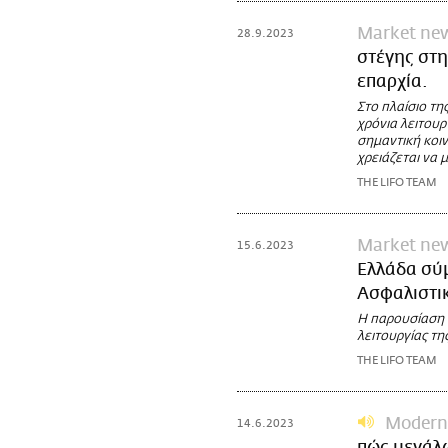
Market ne
28.9.2023
στέγης στη
επαρχία.
Στο πλαίσιο τη
χρόνια λειτουρ
σημαντική κοι
χρειάζεται να 
THE LIFO TEAM
Market ne
15.6.2023
Ελλάδα σύμ
Ασφαλιστι
Η παρουσίαση έ
λειτουργίας τη
THE LIFO TEAM
Modern
14.6.2023