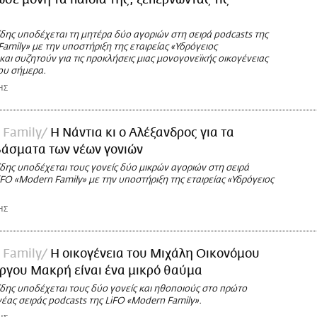
σε μόνη τα παιδιά της, ξεπερνώντας τις
δης υποδέχεται τη μητέρα δύο αγοριών στη σειρά podcasts της
amily» με την υποστήριξη της εταιρείας «Υδρόγειος
και συζητούν για τις προκλήσεις μιας μονογονεϊκής οικογένειας
ου σήμερα.
ΗΣ
 Family
Η Νάντια κι ο Αλέξανδρος για τα
άσματα των νέων γονιών
δης υποδέχεται τους γονείς δύο μικρών αγοριών στη σειρά
iFO «Modern Family» με την υποστήριξη της εταιρείας «Υδρόγειος
ΗΣ
 Family
Η οικογένεια του Μιχάλη Οικονόμου
ώργου Μακρή είναι ένα μικρό θαύμα
δης υποδέχεται τους δύο γονείς και ηθοποιούς στο πρώτο
νέας σειράς podcasts της LiFO «Modern Family».