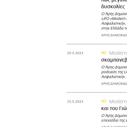
πώς μεγάλω
δυσκολίες
Ο Άρης Δημοκί
LiFO «Modern F
Ασφαλιστική», 
στην Ελλάδα τ
ΑΡΗΣ ΔΗΜΟΚΙΔ
Modern
29.5.2023
σκαμπανεβ
Ο Άρης Δημοκί
podcasts της L
Ασφαλιστική».
ΑΡΗΣ ΔΗΜΟΚΙΔ
Modern
15.5.2023
και του Γι
Ο Άρης Δημοκί
επεισόδιο της 