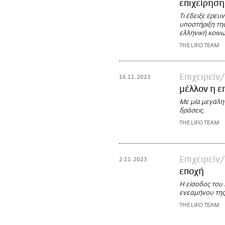
επιχείρηση
Τι έδειξε έρευ
υποστήριξη της
ελληνική κοινω
THE LIFO TEAM
Επιχειρείν
16.11.2023
μέλλον η ε
Με μία μεγάλη
δράσεις.
THE LIFO TEAM
Επιχειρείν
2.11.2023
εποχή
Η είσοδος του 
ενεαμήνου της
THE LIFO TEAM