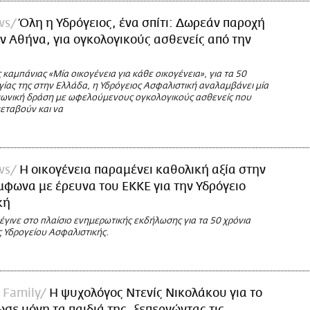
ws
Όλη η Υδρόγειος, ένα σπίτι: Δωρεάν παροχή
ν Αθήνα, για ογκολογικούς ασθενείς από την
ς καμπάνιας «Μία οικογένεια για κάθε οικογένεια», για τα 50
γίας της στην Ελλάδα, η Υδρόγειος Ασφαλιστική αναλαμβάνει μία
νωνική δράση με ωφελούμενους ογκολογικούς ασθενείς που
μεταβούν και να
ws
H οικογένεια παραμένει καθολική αξία στην
φωνα με έρευνα του ΕΚΚΕ για την Υδρόγειο
κή
γινε στο πλαίσιο ενημερωτικής εκδήλωσης για τα 50 χρόνια
ς Υδρογείου Ασφαλιστικής.
 Family
Η ψυχολόγος Ντενίς Νικολάκου για το