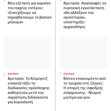
Νέα εξέταση για καρκίνο
Βρετανία: Ανασκαφές σε
του παχέος εντέρου:
πυρηνική εγκατάσταση
«Συνεχίζουμε να
«θα αλλάξουν την
παραβλέπουμε το βασικό
προϊστορία»,
μήνυμα»
υποστηρίζει
αρχαιολόγος
ΔΙΕΘΝΗ
ΕΛΛΑΔΑ
Βρετανία: Το Κέιμπριτζ
Βίντεο ντοκουμέντο από
επανεξετάζει τις
το τροχαίο στις Σέρρες:
διαδικασίες πρόσληψης
Η στιγμή της σφοδρής
καθηγητών μετά την
σύγκρουσης - Νεκροί
παραίτηση διδάσκοντα
μητέρα και γιος
για λογοκλοπή