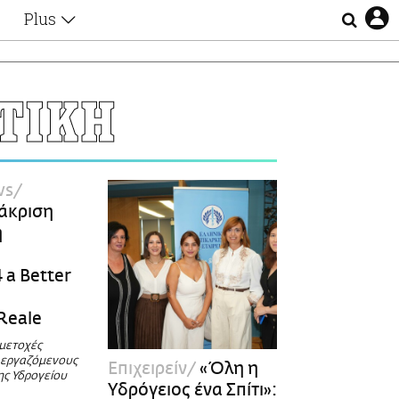
Plus
Θέματα
Συνεντεύξεις
Videos
ΤΙΚΗ
τα
Αφιερώματα
Ζώδια
Εξομολογήσεις
Blogs
η
ws
Οι Αθηναίοι
ιάκριση
Απώλειες
ή
Lgbtqi+
ό
Επιλογές
 a Better
Reale
μμετοχές
 εργαζόμενους
Επιχειρείν
«Όλη η
ης Υδρογείου
Υδρόγειος ένα Σπίτι»: