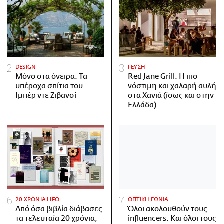
DESIGN
ΓΕΥΣΗ
Μόνο στα όνειρα: Τα
Red Jane Grill: Η πιο
υπέροχα σπίτια του
νόστιμη και χαλαρή αυλή
Ιμπέρ ντε Ζιβανσί
στα Χανιά (ίσως και στην
Ελλάδα)
20 ΧΡΟΝΙΑ LIFO
ΟΠΤΙΚΗ ΓΩΝΙΑ
Από όσα βιβλία διάβασες
Όλοι ακολουθούν τους
τα τελευταία 20 χρόνια,
influencers. Και όλοι τους