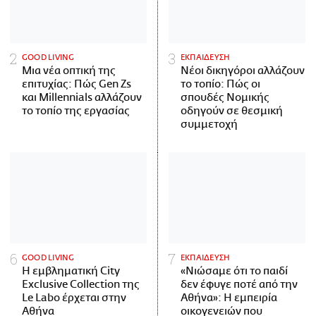
GOOD LIVING
ΕΚΠΑΙΔΕΥΣΗ
Μια νέα οπτική της
Νέοι δικηγόροι αλλάζουν
επιτυχίας: Πώς Gen Zs
το τοπίο: Πώς οι
και Millennials αλλάζουν
σπουδές Νομικής
το τοπίο της εργασίας
οδηγούν σε θεσμική
συμμετοχή
GOOD LIVING
ΕΚΠΑΙΔΕΥΣΗ
Η εμβληματική City
«Νιώσαμε ότι το παιδί
Exclusive Collection της
δεν έφυγε ποτέ από την
Le Labo έρχεται στην
Αθήνα»: Η εμπειρία
Αθήνα
οικογενειών που