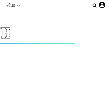
Plus
Θέματα
Συνεντεύξεις
Videos
ΝΗ
τα
Αφιερώματα
Ζώδια
Εξομολογήσεις
Blogs
η
Οι Αθηναίοι
Απώλειες
Lgbtqi+
Επιλογές