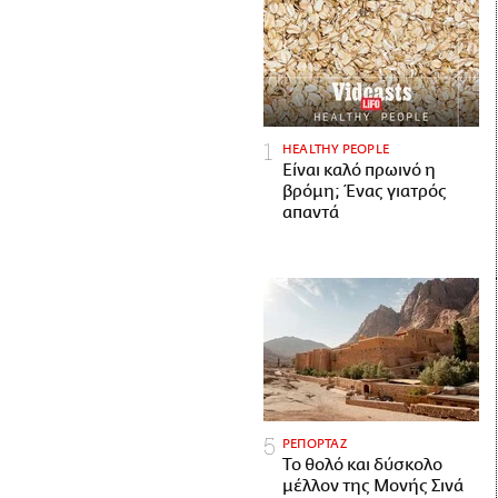
HEALTHY PEOPLE
Είναι καλό πρωινό η
βρόμη; Ένας γιατρός
απαντά
ΡΕΠΟΡΤΑΖ
Το θολό και δύσκολο
μέλλον της Μονής Σινά