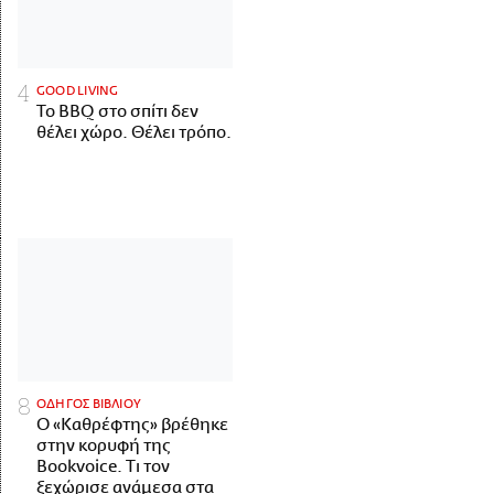
GOOD LIVING
Το BBQ στο σπίτι δεν
θέλει χώρο. Θέλει τρόπο.
ΟΔΗΓΟΣ ΒΙΒΛΙΟΥ
Ο «Καθρέφτης» βρέθηκε
στην κορυφή της
Bookvoice. Τι τον
ξεχώρισε ανάμεσα στα