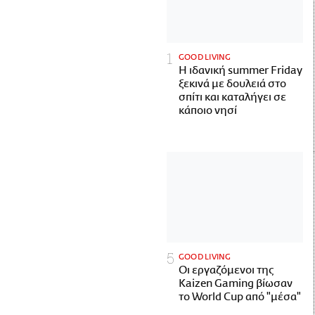
GOOD LIVING
Η ιδανική summer Friday
ξεκινά με δουλειά στο
σπίτι και καταλήγει σε
κάποιο νησί
GOOD LIVING
Οι εργαζόμενοι της
Kaizen Gaming βίωσαν
το World Cup από "μέσα"