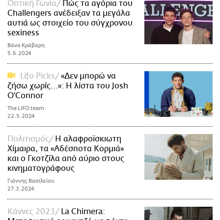
Οπτική Γωνία
Πώς τα αγόρια του
Challengers ανέδειξαν τα μεγάλα
αυτιά ως στοιχείο του σύγχρονου
sexiness
Βάνα Κράβαρη
5.6.2024
Lifo Picks
«Δεν μπορώ να
ζήσω χωρίς...»: Η λίστα του Josh
O'Connor
The LiFO team
22.5.2024
Πολιτισμός
Η αλαφροϊσκιωτη
Χίμαιρα, τα «Αδέσποτα Κορμιά»
και ο Γκοτζίλα από αύριο στους
κινηματογράφους
Γιάννης Βασιλείου
27.3.2024
Κάννες 2023
La Chimera: