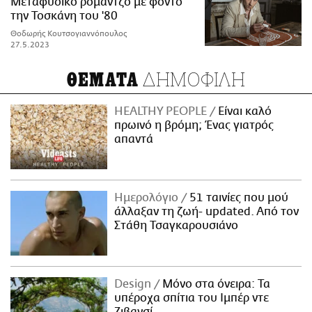
Μεταφυσικό ρομαντζό με φόντο
την Τοσκάνη του '80
Θοδωρής Κουτσογιαννόπουλος
27.5.2023
ΔΗΜΟΦΙΛΗ
ΘΕΜΑΤΑ
HEALTHY PEOPLE
Είναι καλό
πρωινό η βρόμη; Ένας γιατρός
απαντά
Ημερολόγιο
51 ταινίες που μού
άλλαξαν τη ζωή- updated. Aπό τον
Στάθη Τσαγκαρουσιάνο
Design
Μόνο στα όνειρα: Τα
υπέροχα σπίτια του Ιμπέρ ντε
Ζιβανσί