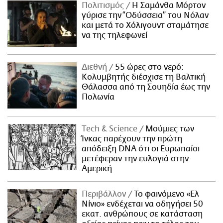
Πολιτισμός
Η Σαμάνθα Μόρτον
γύρισε την “Οδύσσεια” του Νόλαν
και μετά το Χόλιγουντ σταμάτησε
να της τηλεφωνεί
Διεθνή
55 ώρες στο νερό:
Κολυμβητής διέσχισε τη Βαλτική
Θάλασσα από τη Σουηδία έως την
Πολωνία
Τech & Science
Μούμιες των
Ίνκας παρέχουν την πρώτη
απόδειξη DNA ότι οι Ευρωπαίοι
μετέφεραν την ευλογιά στην
Αμερική
Περιβάλλον
Το φαινόμενο «Ελ
Νίνιο» ενδέχεται να οδηγήσει 50
εκατ. ανθρώπους σε κατάσταση