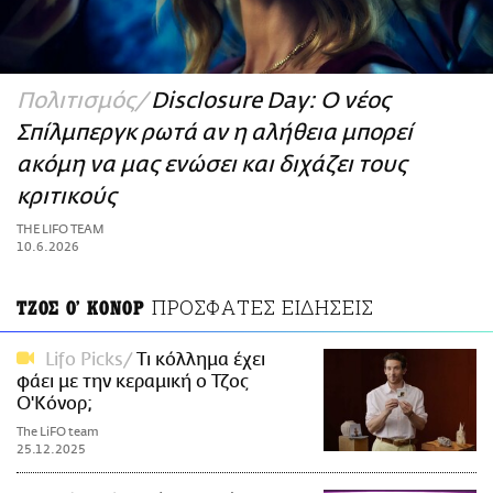
ΑΜΠΑ
PRINT
Πολιτισμός
Disclosure Day: Ο νέος
Σπίλμπεργκ ρωτά αν η αλήθεια μπορεί
ακόμη να μας ενώσει και διχάζει τους
κριτικούς
THE LIFO TEAM
10.6.2026
ΠΡΟΣΦΑΤΕΣ ΕΙΔΗΣΕΙΣ
ΤΖΟΣ Ο' ΚΟΝΟΡ
Lifo Picks
Τι κόλλημα έχει
φάει με την κεραμική ο Τζος
Ο'Κόνορ;
The LiFO team
25.12.2025