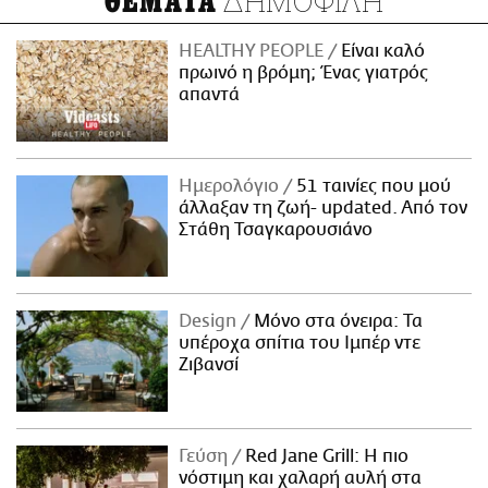
ΔΗΜΟΦΙΛΗ
ΘΕΜΑΤΑ
HEALTHY PEOPLE
Είναι καλό
πρωινό η βρόμη; Ένας γιατρός
απαντά
Ημερολόγιο
51 ταινίες που μού
άλλαξαν τη ζωή- updated. Aπό τον
Στάθη Τσαγκαρουσιάνο
Design
Μόνο στα όνειρα: Τα
υπέροχα σπίτια του Ιμπέρ ντε
Ζιβανσί
Γεύση
Red Jane Grill: Η πιο
νόστιμη και χαλαρή αυλή στα