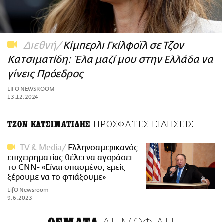
ΑΜΠΑ
PRINT
Διεθνή
Kίμπερλι Γκίλφοϊλ σε Τζον
Κατσιματίδη: Έλα μαζί μου στην Ελλάδα να
γίνεις Πρόεδρος
LIFO NEWSROOM
13.12.2024
ΠΡΟΣΦΑΤΕΣ ΕΙΔΗΣΕΙΣ
ΤΖΟΝ ΚΑΤΣΙΜΑΤΙΔΗΣ
TV & Media
Ελληνοαμερικανός
επιχειρηματίας θέλει να αγοράσει
το CNN- «Eίναι σπασμένο, εμείς
ξέρουμε να το φτιάξουμε»
LifO Newsroom
9.6.2023