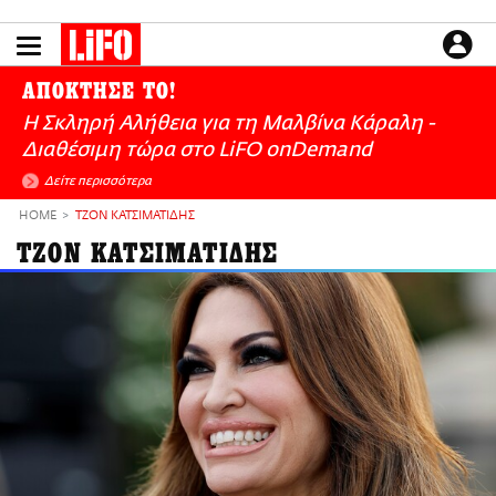
Παράκαμψη
προς
το
ΕΙΔΗΣΕΙΣ
κυρίως
ΑΠΟΚΤΗΣΕ ΤΟ!
περιεχόμενο
CULTURE
Η Σκληρή Αλήθεια για τη Μαλβίνα Κάραλη -
ΑΠΟΨΕΙΣ
Διαθέσιμη τώρα στo LiFO onDemand
ΤΡΟΠΟΣ ΖΩΗΣ
Δείτε περισσότερα
PODCASTS
HOME
ΤΖΟΝ ΚΑΤΣΙΜΑΤΙΔΗΣ
Plus
ΤΖΟΝ ΚΑΤΣΙΜΑΤΙΔΗΣ
LIFO SHOP
NEWSLETTER
ΜΙΚΡΟΠΡΑΓΜΑΤΑ
THE GOOD LIFO
LIFOLAND
CITY GUIDE