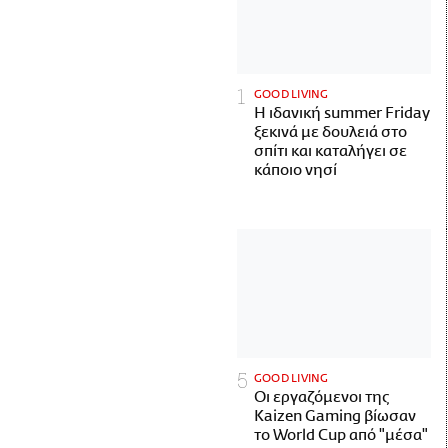
GOOD LIVING
Η ιδανική summer Friday
ξεκινά με δουλειά στο
σπίτι και καταλήγει σε
κάποιο νησί
GOOD LIVING
Οι εργαζόμενοι της
Kaizen Gaming βίωσαν
το World Cup από "μέσα"