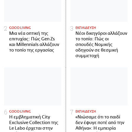
GOOD LIVING
ΕΚΠΑΙΔΕΥΣΗ
Μια νέα οπτική της
Νέοι δικηγόροι αλλάζουν
επιτυχίας: Πώς Gen Zs
το τοπίο: Πώς οι
και Millennials αλλάζουν
σπουδές Νομικής
το τοπίο της εργασίας
οδηγούν σε θεσμική
συμμετοχή
GOOD LIVING
ΕΚΠΑΙΔΕΥΣΗ
Η εμβληματική City
«Νιώσαμε ότι το παιδί
Exclusive Collection της
δεν έφυγε ποτέ από την
Le Labo έρχεται στην
Αθήνα»: Η εμπειρία