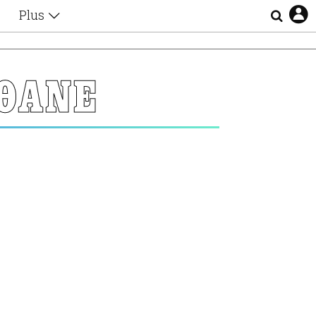
Plus
Θέματα
Συνεντεύξεις
Videos
ΘΑΝΕ
τα
Αφιερώματα
Ζώδια
Εξομολογήσεις
Blogs
η
Οι Αθηναίοι
Απώλειες
Lgbtqi+
Επιλογές