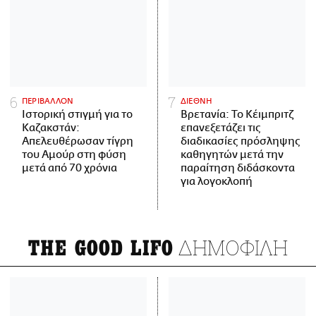
ΠΕΡΙΒΑΛΛΟΝ
ΔΙΕΘΝΗ
Ιστορική στιγμή για το
Βρετανία: Το Κέιμπριτζ
Καζακστάν:
επανεξετάζει τις
Απελευθέρωσαν τίγρη
διαδικασίες πρόσληψης
του Αμούρ στη φύση
καθηγητών μετά την
μετά από 70 χρόνια
παραίτηση διδάσκοντα
για λογοκλοπή
ΔΗΜΟΦΙΛΗ
THE GOOD LIFO