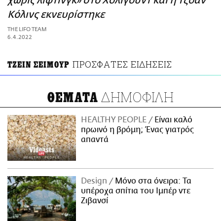
χωρίς λίφτινγκ» στο Χόλιγουντ και η Τζόαν
ΑΜΠΑ
Κόλινς εκνευρίστηκε
PRINT
THE LIFO TEAM
6.4.2022
ΠΡΟΣΦΑΤΕΣ ΕΙΔΗΣΕΙΣ
ΤΖΕΙΝ ΣΕΙΜΟΥΡ
ΔΗΜΟΦΙΛΗ
ΘΕΜΑΤΑ
HEALTHY PEOPLE
Είναι καλό
πρωινό η βρόμη; Ένας γιατρός
απαντά
Design
Μόνο στα όνειρα: Τα
υπέροχα σπίτια του Ιμπέρ ντε
Ζιβανσί