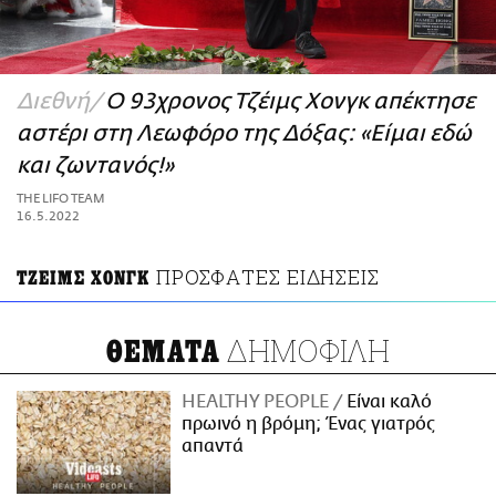
ΑΜΠΑ
PRINT
Διεθνή
Ο 93χρονος Τζέιμς Χονγκ απέκτησε
αστέρι στη Λεωφόρο της Δόξας: «Είμαι εδώ
και ζωντανός!»
THE LIFO TEAM
16.5.2022
ΠΡΟΣΦΑΤΕΣ ΕΙΔΗΣΕΙΣ
ΤΖΕΙΜΣ ΧΟΝΓΚ
ΔΗΜΟΦΙΛΗ
ΘΕΜΑΤΑ
HEALTHY PEOPLE
Είναι καλό
πρωινό η βρόμη; Ένας γιατρός
απαντά