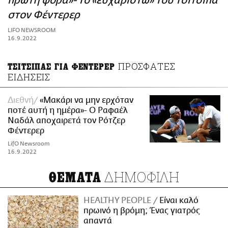
πρώτη φορά»- Το «ευχαριστώ» του Τσιτσιπά
ΑΜΠΑ
στον Φέντερερ
PRINT
LIFO NEWSROOM
16.9.2022
ΠΡΟΣΦΑΤΕΣ
ΤΣΙΤΣΙΠΑΣ ΓΙΑ ΦΕΝΤΕΡΕΡ
ΕΙΔΗΣΕΙΣ
Διεθνή
«Μακάρι να μην ερχόταν
ποτέ αυτή η ημέρα»- Ο Ραφαέλ
Ναδάλ αποχαιρετά τον Ρότζερ
Φέντερερ
LifO Newsroom
16.9.2022
ΔΗΜΟΦΙΛΗ
ΘΕΜΑΤΑ
HEALTHY PEOPLE
Είναι καλό
πρωινό η βρόμη; Ένας γιατρός
απαντά