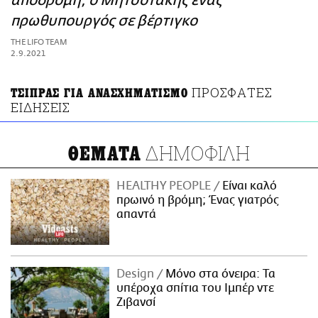
αποδρομή, ο Μητσοτάκης ένας
ΑΜΠΑ
πρωθυπουργός σε βέρτιγκο
PRINT
THE LIFO TEAM
2.9.2021
ΠΡΟΣΦΑΤΕΣ
ΤΣΙΠΡΑΣ ΓΙΑ ΑΝΑΣΧΗΜΑΤΙΣΜΟ
ΕΙΔΗΣΕΙΣ
ΔΗΜΟΦΙΛΗ
ΘΕΜΑΤΑ
HEALTHY PEOPLE
Είναι καλό
πρωινό η βρόμη; Ένας γιατρός
απαντά
Design
Μόνο στα όνειρα: Τα
υπέροχα σπίτια του Ιμπέρ ντε
Ζιβανσί