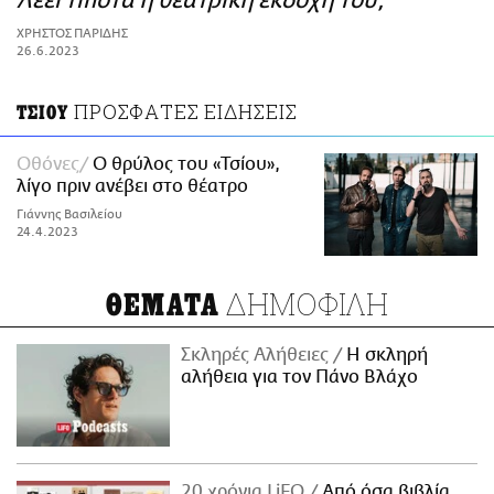
Λέει τίποτα η θεατρική εκδοχή του;
ΑΜΠΑ
ΧΡΗΣΤΟΣ ΠΑΡΙΔΗΣ
PRINT
26.6.2023
ΠΡΟΣΦΑΤΕΣ ΕΙΔΗΣΕΙΣ
ΤΣΙΟΥ
Οθόνες
Ο θρύλος του «Τσίου»,
λίγο πριν ανέβει στο θέατρο
Γιάννης Βασιλείου
24.4.2023
ΔΗΜΟΦΙΛΗ
ΘΕΜΑΤΑ
Σκληρές Αλήθειες
H σκληρή
αλήθεια για τον Πάνο Βλάχο
20 χρόνια LiFO
Από όσα βιβλία