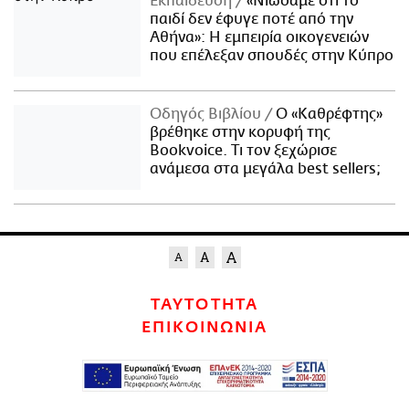
Εκπαίδευση
«Νιώσαμε ότι το
παιδί δεν έφυγε ποτέ από την
Αθήνα»: Η εμπειρία οικογενειών
που επέλεξαν σπουδές στην Κύπρο
Οδηγός Βιβλίου
Ο «Καθρέφτης»
βρέθηκε στην κορυφή της
Bookvoice. Τι τον ξεχώρισε
ανάμεσα στα μεγάλα best sellers;
ΤΑΥΤΟΤΗΤΑ
ΕΠΙΚΟΙΝΩΝΙΑ