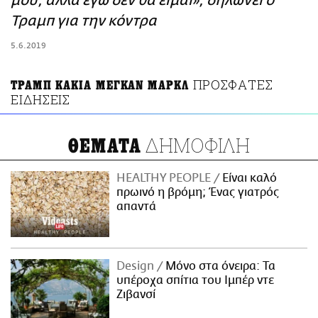
μου, αλλά εγώ δεν θα είμαι», δηλώνει ο
ΑΜΠΑ
Τραμπ για την κόντρα
PRINT
5.6.2019
ΠΡΟΣΦΑΤΕΣ
ΤΡΑΜΠ ΚΑΚΙΑ ΜΕΓΚΑΝ ΜΑΡΚΛ
ΕΙΔΗΣΕΙΣ
ΔΗΜΟΦΙΛΗ
ΘΕΜΑΤΑ
HEALTHY PEOPLE
Είναι καλό
πρωινό η βρόμη; Ένας γιατρός
απαντά
Design
Μόνο στα όνειρα: Τα
υπέροχα σπίτια του Ιμπέρ ντε
Ζιβανσί