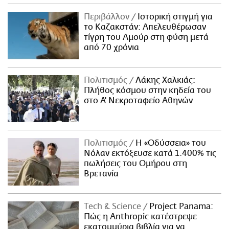
Περιβάλλον
Ιστορική στιγμή για
το Καζακστάν: Απελευθέρωσαν
τίγρη του Αμούρ στη φύση μετά
από 70 χρόνια
Πολιτισμός
Λάκης Χαλκιάς:
Πλήθος κόσμου στην κηδεία του
στο Α' Νεκροταφείο Αθηνών
Πολιτισμός
Η «Οδύσσεια» του
Νόλαν εκτόξευσε κατά 1.400% τις
πωλήσεις του Ομήρου στη
Βρετανία
Τech & Science
Project Panama:
Πώς η Anthropic κατέστρεψε
εκατομμύρια βιβλία για να