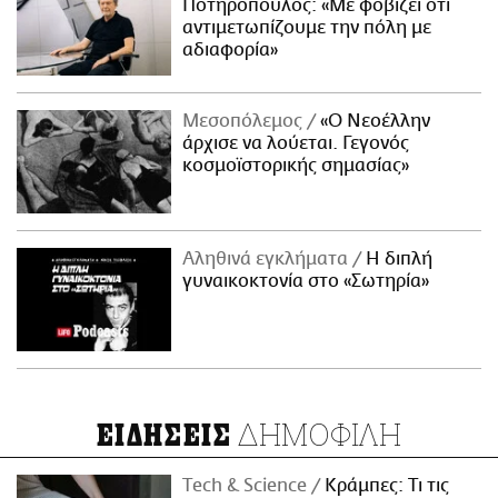
Ποτηρόπουλος: «Με φοβίζει ότι
αντιμετωπίζουμε την πόλη με
αδιαφορία»
Μεσοπόλεμος
«Ο Νεοέλλην
άρχισε να λούεται. Γεγονός
κοσμοϊστορικής σημασίας»
Αληθινά εγκλήματα
Η διπλή
γυναικοκτονία στο «Σωτηρία»
ΔΗΜΟΦΙΛΗ
ΕΙΔΗΣΕΙΣ
Τech & Science
Κράμπες: Τι τις