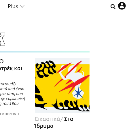
Plus
Θέματα
Συνεντεύξεις
Videos
Κ
τα
Αφιερώματα
Ζώδια
Εξομολογήσεις
Blogs
η
Ο
Οι Αθηναίοι
τρέκ και
Απώλειες
Lgbtqi+
 τατουάζ»
Επιλογές
μετά από έναν
 μια τάση που
την ευρωπαϊκή
η του 19ου
ΡΩ ΜΠΟΖΩΝΗ
Εικαστικά
Στο
Ίδρυμα