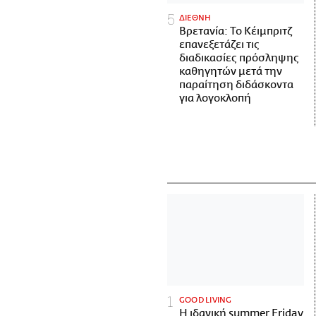
ΔΙΕΘΝΗ
Βρετανία: Το Κέιμπριτζ
επανεξετάζει τις
διαδικασίες πρόσληψης
καθηγητών μετά την
παραίτηση διδάσκοντα
για λογοκλοπή
GOOD LIVING
Η ιδανική summer Friday