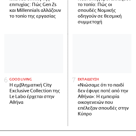
επιτυχίας: Πώς Gen Zs
το τοπίο: Πώς οι
και Millennials αλλάζουν
σπουδές Νομικής
το τοπίο της εργασίας
οδηγούν σε θεσμική
συμμετοχή
GOOD LIVING
ΕΚΠΑΙΔΕΥΣΗ
Η εμβληματική City
«Νιώσαμε ότι το παιδί
Exclusive Collection της
δεν έφυγε ποτέ από την
Le Labo έρχεται στην
Αθήνα»: Η εμπειρία
Αθήνα
οικογενειών που
επέλεξαν σπουδές στην
Κύπρο