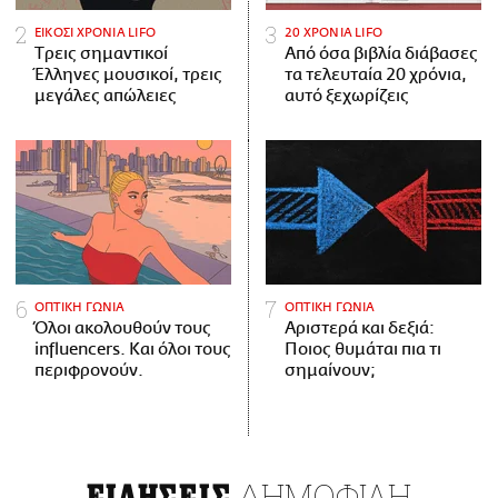
ΕΙΚΟΣΙ ΧΡΟΝΙΑ LIFO
20 ΧΡΟΝΙΑ LIFO
Tρεις σημαντικοί
Από όσα βιβλία διάβασες
Έλληνες μουσικοί, τρεις
τα τελευταία 20 χρόνια,
μεγάλες απώλειες
αυτό ξεχωρίζεις
ΟΠΤΙΚΗ ΓΩΝΙΑ
ΟΠΤΙΚΗ ΓΩΝΙΑ
Όλοι ακολουθούν τους
Αριστερά και δεξιά:
influencers. Και όλοι τους
Ποιος θυμάται πια τι
περιφρονούν.
σημαίνουν;
ΔΗΜΟΦΙΛΗ
ΕΙΔΗΣΕΙΣ