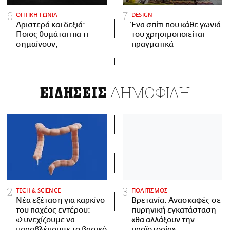
ΟΠΤΙΚΗ ΓΩΝΙΑ
DESIGN
Αριστερά και δεξιά:
Ένα σπίτι που κάθε γωνιά
Ποιος θυμάται πια τι
του χρησιμοποιείται
σημαίνουν;
πραγματικά
ΔΗΜΟΦΙΛΗ
ΕΙΔΗΣΕΙΣ
ΤECH & SCIENCE
ΠΟΛΙΤΙΣΜΟΣ
Νέα εξέταση για καρκίνο
Βρετανία: Ανασκαφές σε
του παχέος εντέρου:
πυρηνική εγκατάσταση
«Συνεχίζουμε να
«θα αλλάξουν την
παραβλέπουμε το βασικό
προϊστορία»,