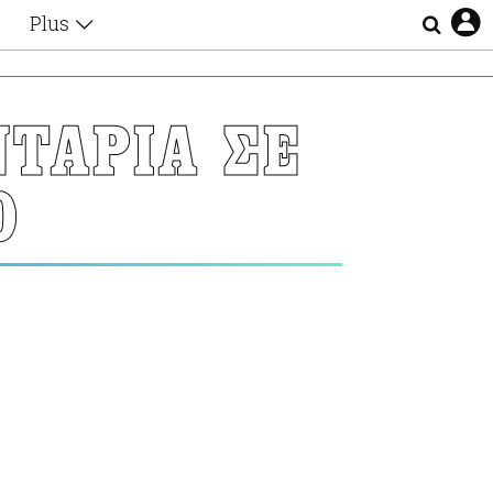
Plus
Θέματα
Συνεντεύξεις
Videos
ΤΑΡΙΑ ΣΕ
τα
Αφιερώματα
Ζώδια
Ο
Εξομολογήσεις
Blogs
η
Οι Αθηναίοι
Απώλειες
Lgbtqi+
Επιλογές