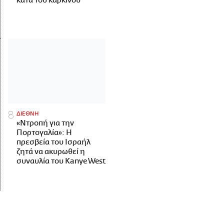
κατά του καρκίνου
ΔΙΕΘΝΗ
«Ντροπή για την
Πορτογαλία»: Η
πρεσβεία του Ισραήλ
ζητά να ακυρωθεί η
συναυλία του Kanye West