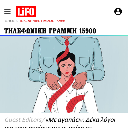
Παράκαμψη
προς
το
ΕΙΔΗΣΕΙΣ
κυρίως
HOME
ΤΗΛΕΦΩΝΙΚΗ ΓΡΑΜΜΗ 15900
περιεχόμενο
CULTURE
ΤΗΛΕΦΩΝΙΚΗ ΓΡΑΜΜΗ 15900
ΑΠΟΨΕΙΣ
ΤΡΟΠΟΣ ΖΩΗΣ
PODCASTS
Plus
LIFO SHOP
NEWSLETTER
ΜΙΚΡΟΠΡΑΓΜΑΤΑ
THE GOOD LIFO
LIFOLAND
Guest Editors
«Με αγαπάει»: Δέκα λόγοι
CITY GUIDE