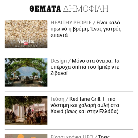
ΔΗΜΟΦΙΛΗ
ΘΕΜΑΤΑ
HEALTHY PEOPLE
Είναι καλό
πρωινό η βρόμη; Ένας γιατρός
απαντά
Design
Μόνο στα όνειρα: Τα
υπέροχα σπίτια του Ιμπέρ ντε
Ζιβανσί
Γεύση
Red Jane Grill: Η πιο
νόστιμη και χαλαρή αυλή στα
Χανιά (ίσως και στην Ελλάδα)
Είκοσι χρόνια LIFO
Tρεις