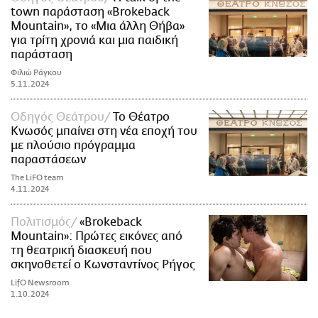
town παράσταση «Brokeback
Mountain», το «Μια άλλη Θήβα»
για τρίτη χρονιά και μια παιδική
παράσταση
Φιλιώ Ράγκου
5.11.2024
Οδηγός Θεάτρου
Το Θέατρο
Κνωσός μπαίνει στη νέα εποχή του
με πλούσιο πρόγραμμα
παραστάσεων
The LiFO team
4.11.2024
Πολιτισμός
«Brokeback
Mountain»: Πρώτες εικόνες από
τη θεατρική διασκευή που
σκηνοθετεί ο Κωνσταντίνος Ρήγος
LifO Newsroom
1.10.2024