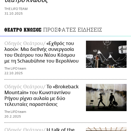
θέατρο Κνωσός
ΑΜΠΑ
THE LIFO TEAM
PRINT
31.10.2025
ΠΡΟΣΦΑΤΕΣ ΕΙΔΗΣΕΙΣ
ΘΕΑΤΡΟ ΚΝΩΣΟΣ
Οδηγός Θεάτρου
«Εχθρός του
λαού»: Μια διεθνής συνεργασία
του Θεάτρου του Νέου Κόσμου
με τη Schaubühne του Βερολίνου
The LiFO team
22.10.2025
Οδηγός Θεάτρου
Το «Brokeback
Mountain» του Κωνσταντίνου
Ρήγου ρίχνει αυλαία με δύο
τελευταίες παραστάσεις
The LiFO team
20.2.2025
Οδηγός Θεάτρου
H talk of the