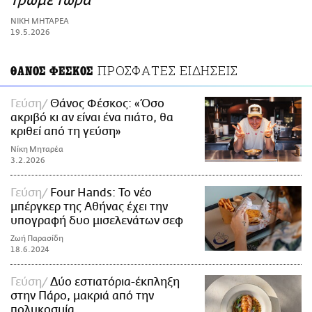
τρώμε τώρα
ΑΜΠΑ
ΝΙΚΗ ΜΗΤΑΡΕΑ
PRINT
19.5.2026
ΠΡΟΣΦΑΤΕΣ ΕΙΔΗΣΕΙΣ
ΘΑΝΟΣ ΦΕΣΚΟΣ
Γεύση
Θάνος Φέσκος: «Όσο
ακριβό κι αν είναι ένα πιάτο, θα
κριθεί από τη γεύση»
Νίκη Μηταρέα
3.2.2026
Γεύση
Four Ηands: Το νέο
μπέργκερ της Αθήνας έχει την
υπογραφή δυο μισελενάτων σεφ
Ζωή Παρασίδη
18.6.2024
Γεύση
Δύο εστιατόρια-έκπληξη
στην Πάρο, μακριά από την
πολυκοσμία