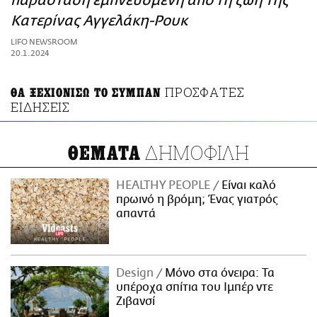
παράσταση εμπνευσμένη από τη ζωή της
ΑΜΠΑ
Κατερίνας Αγγελάκη-Ρουκ
PRINT
LIFO NEWSROOM
20.1.2024
ΠΡΟΣΦΑΤΕΣ
ΘΑ ΞΕΧΙΟΝΙΣΩ ΤΟ ΣΥΜΠΑΝ
ΕΙΔΗΣΕΙΣ
ΔΗΜΟΦΙΛΗ
ΘΕΜΑΤΑ
HEALTHY PEOPLE
Είναι καλό
πρωινό η βρόμη; Ένας γιατρός
απαντά
Design
Μόνο στα όνειρα: Τα
υπέροχα σπίτια του Ιμπέρ ντε
Ζιβανσί