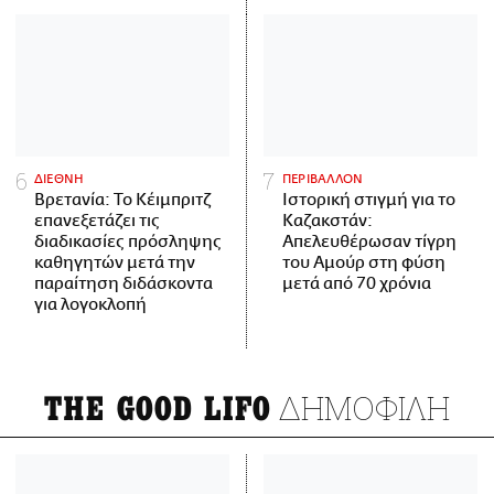
ΔΙΕΘΝΗ
ΠΕΡΙΒΑΛΛΟΝ
Βρετανία: Το Κέιμπριτζ
Ιστορική στιγμή για το
επανεξετάζει τις
Καζακστάν:
διαδικασίες πρόσληψης
Απελευθέρωσαν τίγρη
καθηγητών μετά την
του Αμούρ στη φύση
παραίτηση διδάσκοντα
μετά από 70 χρόνια
για λογοκλοπή
ΔΗΜΟΦΙΛΗ
THE GOOD LIFO