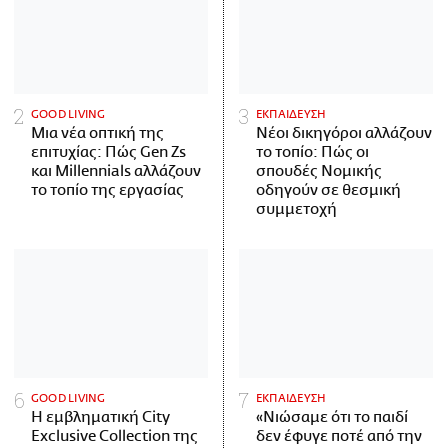
GOOD LIVING
ΕΚΠΑΙΔΕΥΣΗ
Μια νέα οπτική της
Νέοι δικηγόροι αλλάζουν
επιτυχίας: Πώς Gen Zs
το τοπίο: Πώς οι
και Millennials αλλάζουν
σπουδές Νομικής
το τοπίο της εργασίας
οδηγούν σε θεσμική
συμμετοχή
GOOD LIVING
ΕΚΠΑΙΔΕΥΣΗ
Η εμβληματική City
«Νιώσαμε ότι το παιδί
Exclusive Collection της
δεν έφυγε ποτέ από την