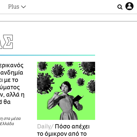
Plus
Θέματα
Συνεντεύξεις
Videos
ΑΣ
τα
Αφιερώματα
Ζώδια
Εξομολογήσεις
Blogs
η
ερικανός
Οι Αθηναίοι
πανδημία
Απώλειες
ι με το
Lgbtqi+
κύματος
Επιλογές
ν, αλλά η
d θα
η στα μέσα
 Ελλάδα
Daily
Πόσο απέχει
το όμικρον από το