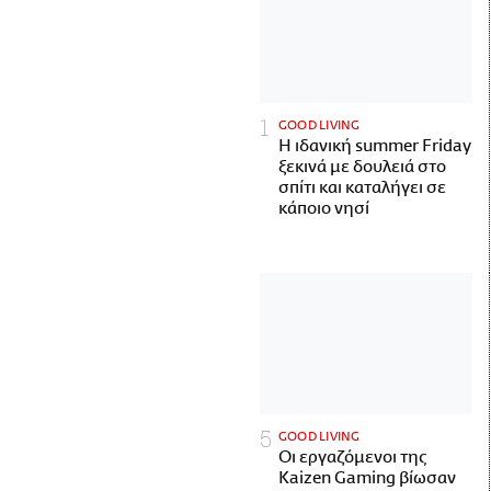
GOOD LIVING
Η ιδανική summer Friday
ξεκινά με δουλειά στο
σπίτι και καταλήγει σε
κάποιο νησί
GOOD LIVING
Οι εργαζόμενοι της
Kaizen Gaming βίωσαν