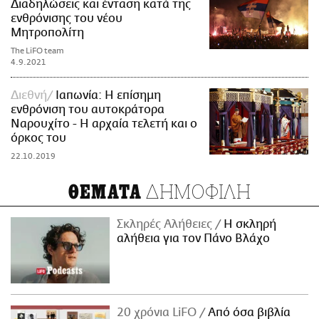
Διαδηλώσεις και ένταση κατά της
ενθρόνισης του νέου
Μητροπολίτη
The LiFO team
4.9.2021
Διεθνή
Ιαπωνία: Η επίσημη
ενθρόνιση του αυτοκράτορα
Ναρουχίτο - Η αρχαία τελετή και ο
όρκος του
22.10.2019
ΔΗΜΟΦΙΛΗ
ΘΕΜΑΤΑ
Σκληρές Αλήθειες
H σκληρή
αλήθεια για τον Πάνο Βλάχο
20 χρόνια LiFO
Από όσα βιβλία