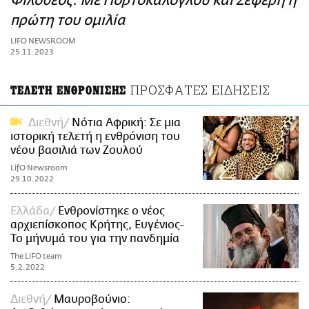
Φιλόθεος: Με Πορτοκάλογλου και Σεφέρη η
ΑΜΠΑ
πρώτη του ομιλία
PRINT
LIFO NEWSROOM
25.11.2023
ΠΡΟΣΦΑΤΕΣ ΕΙΔΗΣΕΙΣ
ΤΕΛΕΤΗ ΕΝΘΡΟΝΙΣΗΣ
Διεθνή
Νότια Αφρική: Σε μια
ιστορική τελετή η ενθρόνιση του
νέου βασιλιά των Ζουλού
LifO Newsroom
29.10.2022
Ελλάδα
Ενθρονίστηκε ο νέος
αρχιεπίσκοπος Κρήτης, Ευγένιος-
Το μήνυμά του για την πανδημία
The LiFO team
5.2.2022
Διεθνή
Μαυροβούνιο: