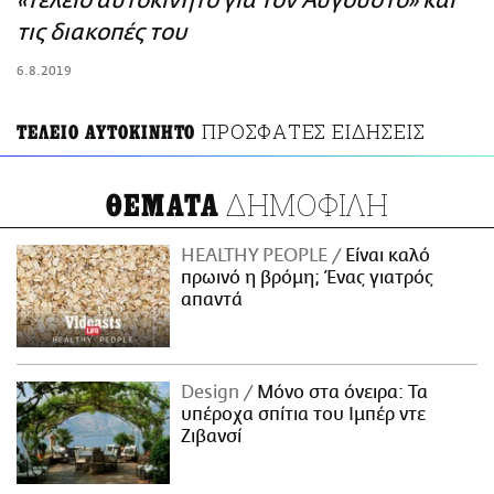
«τέλειο αυτοκίνητο για τον Αύγουστο» και
ΑΜΠΑ
τις διακοπές του
PRINT
6.8.2019
ΠΡΟΣΦΑΤΕΣ ΕΙΔΗΣΕΙΣ
ΤΕΛΕΙΟ ΑΥΤΟΚΙΝΗΤΟ
ΔΗΜΟΦΙΛΗ
ΘΕΜΑΤΑ
HEALTHY PEOPLE
Είναι καλό
πρωινό η βρόμη; Ένας γιατρός
απαντά
Design
Μόνο στα όνειρα: Τα
υπέροχα σπίτια του Ιμπέρ ντε
Ζιβανσί