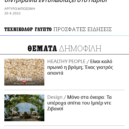
σιντριβάνια εντυπωσιάζει στο Παρίσι
ΑΜΠΑ
ΑΡΓΥΡΩ ΜΠΟΖΩΝΗ
PRINT
20.4.2022
ΠΡΟΣΦΑΤΕΣ ΕΙΔΗΣΕΙΣ
ΤΕΧΝΙΚΟΛΟΡ ΓΛΥΠΤΟ
ΔΗΜΟΦΙΛΗ
ΘΕΜΑΤΑ
HEALTHY PEOPLE
Είναι καλό
πρωινό η βρόμη; Ένας γιατρός
απαντά
Design
Μόνο στα όνειρα: Τα
υπέροχα σπίτια του Ιμπέρ ντε
Ζιβανσί