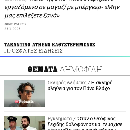
ΑΜΠΑ
εργαζόμενο σε μαγαζί με μπέργκερ- «Μην
PRINT
μας επιλέξετε ξανά»
ΦΙΛΙΩ ΡΑΓΚΟΥ
23.1.2023
TARANTINO ATHENS ΚΑΘΥΣΤΕΡΗΜΕΝΟΣ
ΠΡΟΣΦΑΤΕΣ ΕΙΔΗΣΕΙΣ
ΔΗΜΟΦΙΛΗ
ΘΕΜΑΤΑ
Σκληρές Αλήθειες
H σκληρή
αλήθεια για τον Πάνο Βλάχο
Εγκλήματα
Όταν ο Θεόφιλος
Σεχίδης δολοφόνησε και τεμάχισε