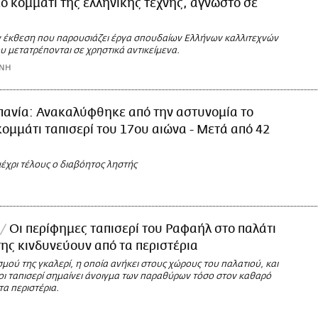
ό κομμάτι της ελληνικής τέχνης, άγνωστο σε
 έκθεση που παρουσιάζει έργα σπουδαίων Ελλήνων καλλιτεχνών
ου μετατρέπονται σε χρηστικά αντικείμενα.
ΩΝΗ
πανία: Ανακαλύφθηκε από την αστυνομία το
κομμάτι ταπισερί του 17ου αιώνα - Μετά από 42
έχρι τέλους ο διαβόητος ληστής
Οι περίφημες ταπισερί του Ραφαήλ στο παλάτι
ης κινδυνεύουν από τα περιστέρια
μού της γκαλερί, η οποία ανήκει στους χώρους του παλατιού, και
οι ταπισερί σημαίνει άνοιγμα των παραθύρων τόσο στον καθαρό
τα περιστέρια.