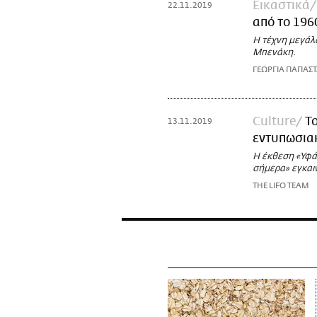
Εικαστικά
22.11.2019
από το 196
Η τέχνη μεγάλ
Μπενάκη.
ΓΕΩΡΓΙΑ ΠΑΠΑΣ
Culture
Τ
13.11.2019
εντυπωσιακ
Η έκθεση «Υφά
σήμερα» εγκαιν
THE LIFO TEAM