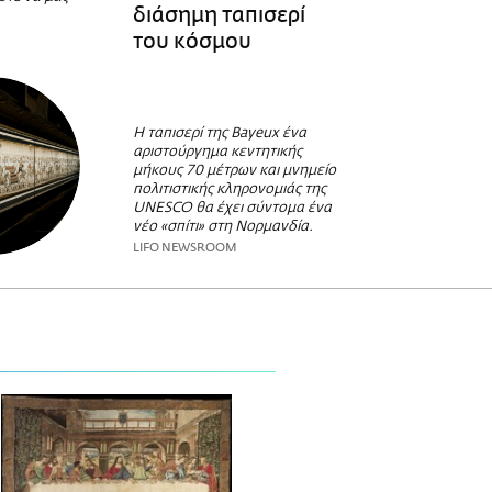
διάσημη ταπισερί
του κόσμου
Η ταπισερί της Bayeux ένα
αριστούργημα κεντητικής
μήκους 70 μέτρων και μνημείο
πολιτιστικής κληρονομιάς της
UNESCO θα έχει σύντομα ένα
νέο «σπίτι» στη Νορμανδία.
LIFO NEWSROOM