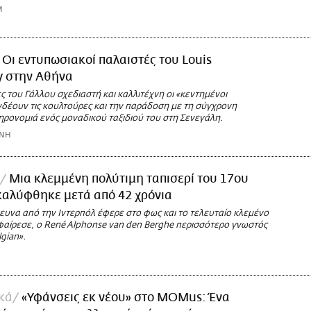
M
Οι εντυπωσιακοί παλαιστές του Louis
y στην Αθήνα
 του Γάλλου σχεδιαστή και καλλιτέχνη οι «κεντημένοι
νδέουν τις κουλτούρες και την παράδοση με τη σύγχρονη
ηρονομιά ενός μοναδικού ταξιδιού του στη Σενεγάλη.
ΩΝΗ
Μια κλεμμένη πολύτιμη ταπισερί του 17ου
καλύφθηκε μετά από 42 χρόνια
ευνα από την Ιντερπόλ έφερε στο φως και το τελευταίο κλεμένο
φαίρεσε, ο René Alphonse van den Berghe περισσότερο γνωστός
lgian».
κά
«Υφάνσεις εκ νέου» στο MOMus: Ένα