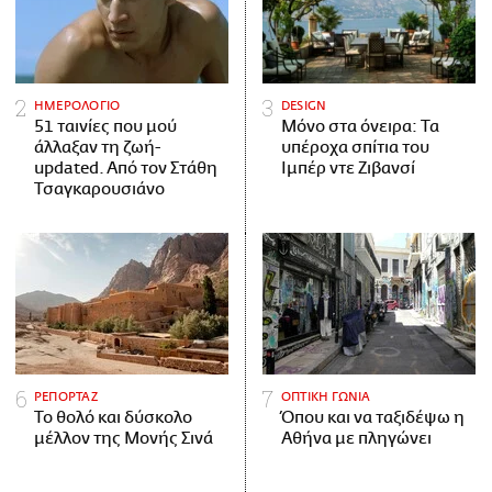
ΗΜΕΡΟΛΟΓΙΟ
DESIGN
51 ταινίες που μού
Μόνο στα όνειρα: Τα
άλλαξαν τη ζωή-
υπέροχα σπίτια του
updated. Aπό τον Στάθη
Ιμπέρ ντε Ζιβανσί
Τσαγκαρουσιάνο
ΡΕΠΟΡΤΑΖ
ΟΠΤΙΚΗ ΓΩΝΙΑ
Το θολό και δύσκολο
Όπου και να ταξιδέψω η
μέλλον της Μονής Σινά
Αθήνα με πληγώνει