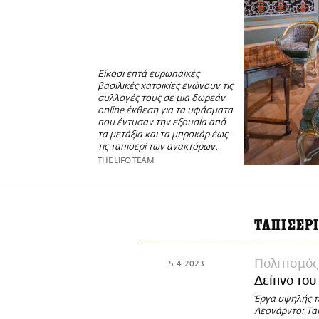
Είκοσι επτά ευρωπαϊκές
βασιλικές κατοικίες ενώνουν τις
συλλογές τους σε μια δωρεάν
online έκθεση για τα υφάσματα
που έντυσαν την εξουσία από
τα μετάξια και τα μπροκάρ έως
τις ταπισερί των ανακτόρων.
THE LIFO TEAM
ΤΑΠΙΣΕΡ
Πολιτισμός
5.4.2023
Δείπνο του
Έργα υψηλής τέ
Λεονάρντο: Ταπ