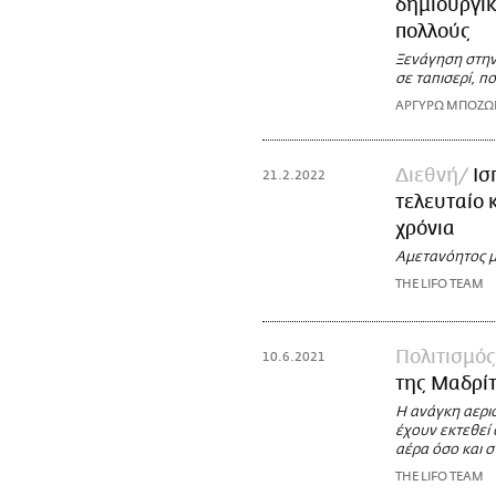
δημιουργικ
πολλούς
Ξενάγηση στην
σε ταπισερί, π
ΑΡΓΥΡΩ ΜΠΟΖ
Διεθνή
Ισ
21.2.2022
τελευταίο 
χρόνια
Αμετανόητος μ
THE LIFO TEAM
Πολιτισμός
10.6.2021
της Μαδρίτ
Η ανάγκη αερισ
έχουν εκτεθεί 
αέρα όσο και σ
THE LIFO TEAM