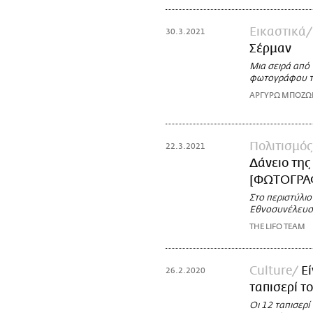
Εικαστικά
30.3.2021
Σέρμαν
Μια σειρά από 
φωτογράφου τη
ΑΡΓΥΡΩ ΜΠΟΖ
Πολιτισμός
22.3.2021
Δάνειο της
[ΦΩΤΟΓΡΑ
Στο περιστύλιο
Εθνοσυνέλευσ
THE LIFO TEAM
Culture
Εί
26.2.2020
ταπισερί τ
Οι 12 ταπισερί