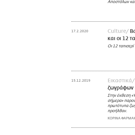
Αποστόλων και 
Culture
Βα
17.2.2020
και οι 12 
Οι 12 ταπισερί
Εικαστικά
15.12.2019
ζωγράφων 
Στην έκθεση «Υ
σήμερα» παρουσ
πρωτότυπα ζωγ
προήλθαν.
ΚΟΡΙΝΑ ΦΑΡΜΑ