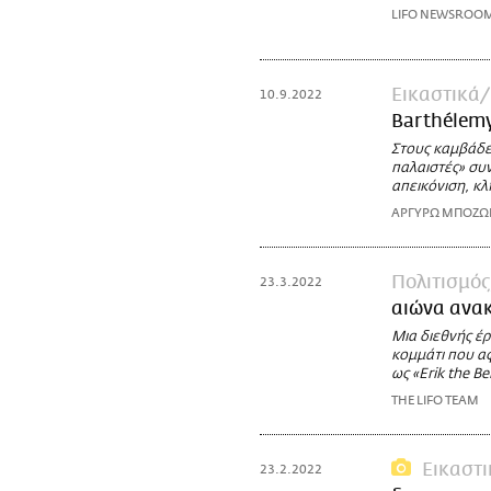
LIFO NEWSROO
Εικαστικά
10.9.2022
Barthélem
Στους καμβάδες
παλαιστές» συ
απεικόνιση, κλ
ΑΡΓΥΡΩ ΜΠΟΖ
Πολιτισμός
23.3.2022
αιώνα ανα
Μια διεθνής έρ
κομμάτι που α
ως «Erik the Be
THE LIFO TEAM
Εικαστι
23.2.2022