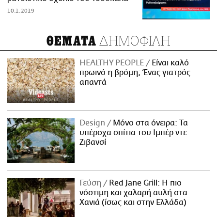
10.1.2019
ΔΗΜΟΦΙΛΗ
ΘΕΜΑΤΑ
HEALTHY PEOPLE
Είναι καλό
πρωινό η βρόμη; Ένας γιατρός
απαντά
Design
Μόνο στα όνειρα: Τα
υπέροχα σπίτια του Ιμπέρ ντε
Ζιβανσί
Γεύση
Red Jane Grill: Η πιο
νόστιμη και χαλαρή αυλή στα
Χανιά (ίσως και στην Ελλάδα)