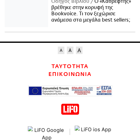
Οδηγός Βιβλίου
Ο «Καθρέφτης»
βρέθηκε στην κορυφή της
Bookvoice. Τι τον ξεχώρισε
ανάμεσα στα μεγάλα best sellers;
ΤΑΥΤΟΤΗΤΑ
ΕΠΙΚΟΙΝΩΝΙΑ