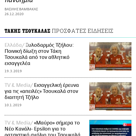
πανδημία
ΑΜΠΑ
ΒΑΣΙΛΗΣ ΒΑΜΒΑΚΑΣ
PRINT
26.12.2020
ΠΡΟΣΦΑΤΕΣ ΕΙΔΗΣΕΙΣ
ΤΑΚΗΣ ΤΣΟΥΚΑΛΑΣ
Ελλάδα
Ξυλοδαρμός Τζήλου:
Ποινική δίωξη στον Τάκη
Τσουκαλά από τον αθλητικό
εισαγγελέα
19.3.2019
TV & Media
Εισαγγελική έρευνα
για τις «απειλές» Τσουκαλά στον
διαιτητή Τζήλο
10.1.2019
TV & Media
«Μαύρο» σήμερα το
Νέο Κανάλι- Epsilon για το
ρατσιστικό σχόλιο του Τσουκαλά