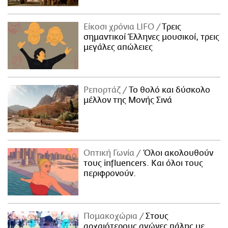
Είκοσι χρόνια LIFO
Tρεις
σημαντικοί Έλληνες μουσικοί, τρεις
μεγάλες απώλειες
Ρεπορτάζ
Το θολό και δύσκολο
μέλλον της Μονής Σινά
Οπτική Γωνία
Όλοι ακολουθούν
τους influencers. Και όλοι τους
περιφρονούν.
Πομακοχώρια
Στους
αρχαιότερους αγώνες πάλης με