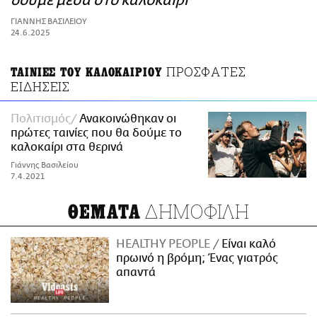
δούμε μέσα στο καλοκαίρι
ΑΜΠΑ
ΓΙΑΝΝΗΣ ΒΑΣΙΛΕΙΟΥ
PRINT
24.6.2025
ΠΡΟΣΦΑΤΕΣ
ΤΑΙΝΙΕΣ ΤΟΥ ΚΑΛΟΚΑΙΡΙΟΥ
ΕΙΔΗΣΕΙΣ
Πολιτισμός
Ανακοινώθηκαν οι
πρώτες ταινίες που θα δούμε το
καλοκαίρι στα θερινά
Γιάννης Βασιλείου
7.4.2021
ΔΗΜΟΦΙΛΗ
ΘΕΜΑΤΑ
HEALTHY PEOPLE
Είναι καλό
πρωινό η βρόμη; Ένας γιατρός
απαντά