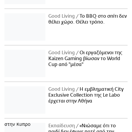
Good Living
Το BBQ στο σπίτι δεν
θέλει χώρο. Θέλει τρόπο.
Good Living
Οι εργαζόμενοι της
Kaizen Gaming βίωσαν το World
Cup από "μέσα"
Good Living
Η εμβληματική City
Exclusive Collection της Le Labo
έρχεται στην Αθήνα
Εκπαίδευση
«Νιώσαμε ότι το
παιδί δεν έφυγε ποτέ από την