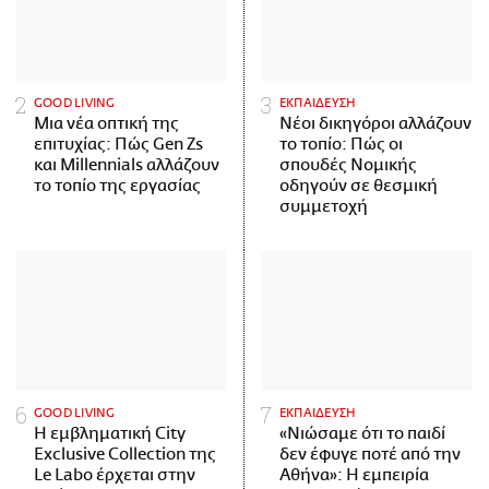
GOOD LIVING
ΕΚΠΑΙΔΕΥΣΗ
Μια νέα οπτική της
Νέοι δικηγόροι αλλάζουν
επιτυχίας: Πώς Gen Zs
το τοπίο: Πώς οι
και Millennials αλλάζουν
σπουδές Νομικής
το τοπίο της εργασίας
οδηγούν σε θεσμική
συμμετοχή
GOOD LIVING
ΕΚΠΑΙΔΕΥΣΗ
Η εμβληματική City
«Νιώσαμε ότι το παιδί
Exclusive Collection της
δεν έφυγε ποτέ από την
Le Labo έρχεται στην
Αθήνα»: Η εμπειρία