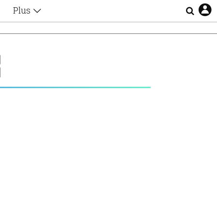
Plus
Θέματα
Συνεντεύξεις
Videos
E
τα
Αφιερώματα
Ζώδια
Εξομολογήσεις
Blogs
η
Οι Αθηναίοι
Απώλειες
Lgbtqi+
Επιλογές