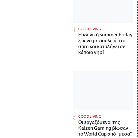
GOOD LIVING
Η ιδανική summer Friday
ξεκινά με δουλειά στο
σπίτι και καταλήγει σε
κάποιο νησί
GOOD LIVING
Οι εργαζόμενοι της
Kaizen Gaming βίωσαν
το World Cup από "μέσα"