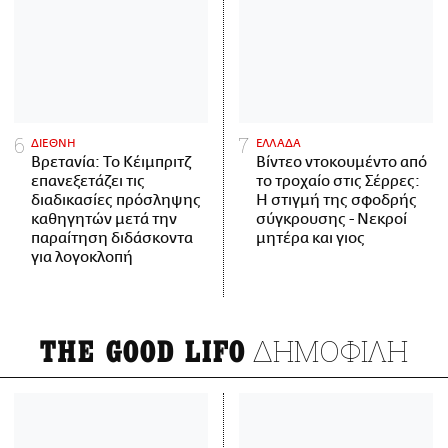
ΔΙΕΘΝΗ
ΕΛΛΑΔΑ
Βρετανία: Το Κέιμπριτζ
Βίντεο ντοκουμέντο από
επανεξετάζει τις
το τροχαίο στις Σέρρες:
διαδικασίες πρόσληψης
Η στιγμή της σφοδρής
καθηγητών μετά την
σύγκρουσης - Νεκροί
παραίτηση διδάσκοντα
μητέρα και γιος
για λογοκλοπή
ΔΗΜΟΦΙΛΗ
THE GOOD LIFO