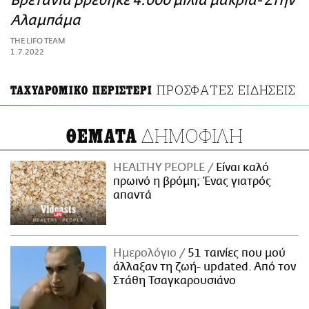
Βρετανία βρέθηκε 4.000 μίλια μακριά- Στην
ΑΜΠΑ
Αλαμπάμα
PRINT
THE LIFO TEAM
1.7.2022
ΠΡΟΣΦΑΤΕΣ ΕΙΔΗΣΕΙΣ
ΤΑΧΥΔΡΟΜΙΚΟ ΠΕΡΙΣΤΕΡΙ
ΔΗΜΟΦΙΛΗ
ΘΕΜΑΤΑ
HEALTHY PEOPLE
Είναι καλό
πρωινό η βρόμη; Ένας γιατρός
απαντά
Ημερολόγιο
51 ταινίες που μού
άλλαξαν τη ζωή- updated. Aπό τον
Στάθη Τσαγκαρουσιάνο