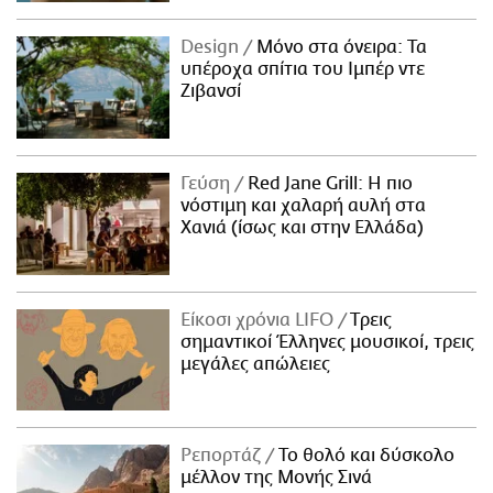
Design
Μόνο στα όνειρα: Τα
υπέροχα σπίτια του Ιμπέρ ντε
Ζιβανσί
Γεύση
Red Jane Grill: Η πιο
νόστιμη και χαλαρή αυλή στα
Χανιά (ίσως και στην Ελλάδα)
Είκοσι χρόνια LIFO
Tρεις
σημαντικοί Έλληνες μουσικοί, τρεις
μεγάλες απώλειες
Ρεπορτάζ
Το θολό και δύσκολο
μέλλον της Μονής Σινά