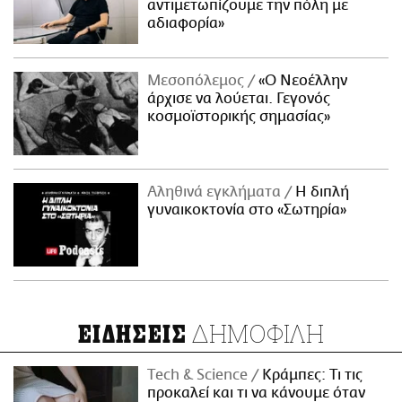
αντιμετωπίζουμε την πόλη με
αδιαφορία»
Μεσοπόλεμος
«Ο Νεοέλλην
άρχισε να λούεται. Γεγονός
κοσμοϊστορικής σημασίας»
Αληθινά εγκλήματα
Η διπλή
γυναικοκτονία στο «Σωτηρία»
ΔΗΜΟΦΙΛΗ
ΕΙΔΗΣΕΙΣ
Τech & Science
Κράμπες: Τι τις
προκαλεί και τι να κάνουμε όταν