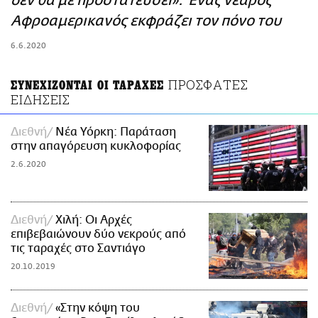
δεν θα με προστατεύσει»: Ένας νεαρός
ΑΜΠΑ
Αφροαμερικανός εκφράζει τον πόνο του
PRINT
6.6.2020
ΠΡΟΣΦΑΤΕΣ
ΣΥΝΕΧΙΖΟΝΤΑΙ ΟΙ ΤΑΡΑΧΕΣ
ΕΙΔΗΣΕΙΣ
Διεθνή
Νέα Υόρκη: Παράταση
στην απαγόρευση κυκλοφορίας
2.6.2020
Διεθνή
Χιλή: Οι Αρχές
επιβεβαιώνουν δύο νεκρούς από
τις ταραχές στο Σαντιάγο
20.10.2019
Διεθνή
«Στην κόψη του