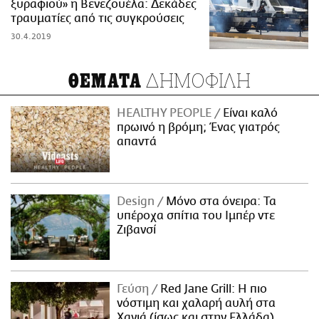
ξυραφιού» η Βενεζουέλα: Δεκάδες
τραυματίες από τις συγκρούσεις
30.4.2019
ΔΗΜΟΦΙΛΗ
ΘΕΜΑΤΑ
HEALTHY PEOPLE
Είναι καλό
πρωινό η βρόμη; Ένας γιατρός
απαντά
Design
Μόνο στα όνειρα: Τα
υπέροχα σπίτια του Ιμπέρ ντε
Ζιβανσί
Γεύση
Red Jane Grill: Η πιο
νόστιμη και χαλαρή αυλή στα
Χανιά (ίσως και στην Ελλάδα)