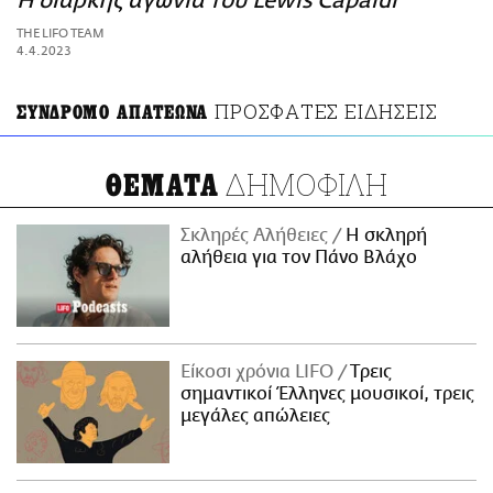
Η διαρκής αγωνία του Lewis Capaldi
ΑΜΠΑ
THE LIFO TEAM
PRINT
4.4.2023
ΠΡΟΣΦΑΤΕΣ ΕΙΔΗΣΕΙΣ
ΣΥΝΔΡΟΜΟ ΑΠΑΤΕΩΝΑ
ΔΗΜΟΦΙΛΗ
ΘΕΜΑΤΑ
Σκληρές Αλήθειες
H σκληρή
αλήθεια για τον Πάνο Βλάχο
Είκοσι χρόνια LIFO
Tρεις
σημαντικοί Έλληνες μουσικοί, τρεις
μεγάλες απώλειες