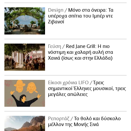
Design
Μόνο στα όνειρα: Τα
υπέροχα σπίτια του Ιμπέρ ντε
Ζιβανσί
Γεύση
Red Jane Grill: Η πιο
νόστιμη και χαλαρή αυλή στα
Χανιά (ίσως και στην Ελλάδα)
Είκοσι χρόνια LIFO
Tρεις
σημαντικοί Έλληνες μουσικοί, τρεις
μεγάλες απώλειες
Ρεπορτάζ
Το θολό και δύσκολο
μέλλον της Μονής Σινά