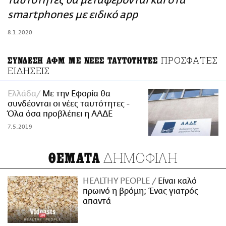
ταυτότητες θα μεταφέρονται και στα
ΑΜΠΑ
smartphones με ειδικό app
PRINT
8.1.2020
ΠΡΟΣΦΑΤΕΣ
ΣΥΝΔΕΣΗ ΑΦΜ ΜΕ ΝΕΕΣ ΤΑΥΤΟΤΗΤΕΣ
ΕΙΔΗΣΕΙΣ
Ελλάδα
Με την Εφορία θα
συνδέονται οι νέες ταυτότητες -
Όλα όσα προβλέπει η ΑΑΔΕ
7.5.2019
ΔΗΜΟΦΙΛΗ
ΘΕΜΑΤΑ
HEALTHY PEOPLE
Είναι καλό
πρωινό η βρόμη; Ένας γιατρός
απαντά